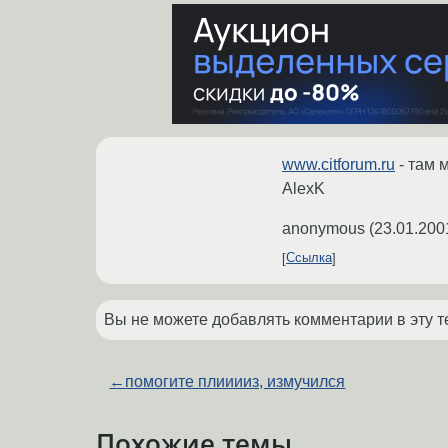
www.citforum.ru
- там 
AlexK
anonymous
(
23.01.200
Ссылка
Вы не можете добавлять комментарии в эту т
←
помогите плииииз, измучился
Похожие темы