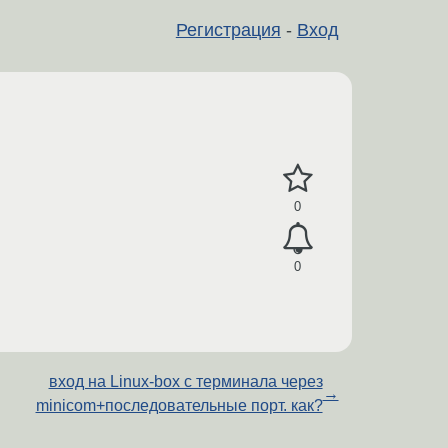
Регистрация
-
Вход
0
0
вход на Linux-box с терминала через
→
minicom+последовательные порт. как?