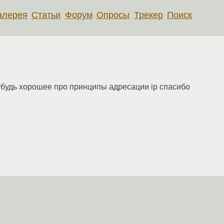
алерея
Статьи
Форум
Опросы
Трекер
Поиск
убудь хорошее про принципы адресации ip спасибо