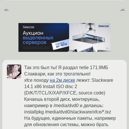
←
→
Так это был ты! Я раздал тебе 171.9МБ
Слаквари, как это трогательно!
xfce походу
на 2м диске
лежит: Slackware
14.1 x86 Install ISO disc 2
(D/K/T/TCL/X/XAP/XFCE, source code)
Качаешь второй диск, монтируешь,
нампример в /media/dvd0 и делаешь:
installpkg /media/dvd0/slackware/xfce/*.txz
На будущее, единичные пакеты, например
для обновления системы, можно брать