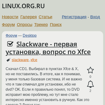
LINUX.ORG.RU
Новости
Галерея
Статьи
Регистрация
-
Вход
Форум
Опросы
Трекер
Поиск
Форум
—
Desktop
Slackware - первая
установка, вопрос по Xfce
slackware
,
xfce
Скачал CD1. Выбирал в пунктах Xfce & X,
но не поставились. В итоге, как я понимаю,
0
у меня только базовая система. И не важно
что я там отмечал для установки, ибо не
dvd? OK. Если я правильно понял, то DVD
2
исправит мою проблему, но тут мне стало
интересно именно установить в ручную. Как это
сделать? Делал так: