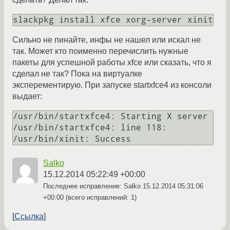
slackpkg install xfce xorg-server xinit
Сильно не пинайте, инфы не нашел или искал не
так. Может кто поименно перечислить нужные
пакеты для успешной работы xfce или сказать, что я
сделал не так? Пока на виртуалке
эксперементирую. При запуске startxfce4 из консоли
выдает:
/usr/bin/startxfce4: Starting X server

/usr/bin/startxfce4: line 118: 
/usr/bin/xinit: Success
Salko
15.12.2014 05:22:49 +00:00
Последнее исправление: Salko
15.12.2014 05:31:06
+00:00
(всего исправлений: 1)
Ссылка