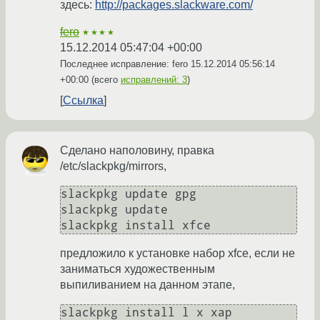
здесь:
http://packages.slackware.com/
fero
★★★★
15.12.2014 05:47:04 +00:00
Последнее исправление: fero
15.12.2014 05:56:14
+00:00
(всего
исправлений: 3
)
Ссылка
Сделано наполовину, правка
/etc/slackpkg/mirrors,
slackpkg update gpg

slackpkg update

slackpkg install xfce
предложило к установке набор xfce, если не
заниматься художественным
выпиливанием на данном этапе,
slackpkg install l x xap