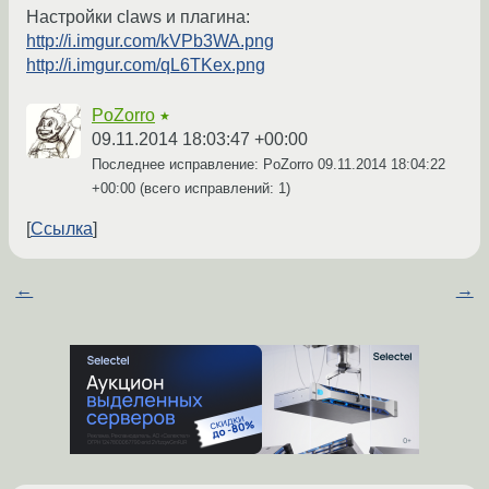
Настройки claws и плагина:
http://i.imgur.com/kVPb3WA.png
http://i.imgur.com/qL6TKex.png
PoZorro
★
09.11.2014 18:03:47 +00:00
Последнее исправление: PoZorro
09.11.2014 18:04:22
+00:00
(всего исправлений: 1)
Ссылка
←
→