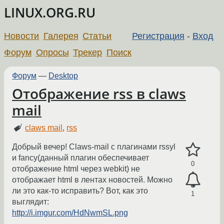
LINUX.ORG.RU
Новости
Галерея
Статьи
Регистрация
-
Вход
Форум
Опросы
Трекер
Поиск
Форум
—
Desktop
Отображение rss в claws
mail
claws mail
,
rss
Добрый вечер! Claws-mail с плагинами rssyl
и fancy(данный плагин обеспечивает
0
отображение html через webkit) не
отображает html в лентах новостей. Можно
ли это как-то исправить? Вот, как это
1
выглядит:
http://i.imgur.com/HdNwmSL.png