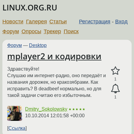
LINUX.ORG.RU
Новости
Галерея
Статьи
Регистрация
-
Вход
Форум
Опросы
Трекер
Поиск
Форум
—
Desktop
mplayer2 и кодировки
Здравствуйте!
Слушаю им интернет-радио, оно передаёт и
1
названия дорожек, но кракозябрами. Как
исправить? В deadbeef нормально, но для
такой задачи считаю его избыточным.
1
Dmitry_Sokolowsky
★★★★★
10.10.2014 12:01:58 +00:00
Ссылка