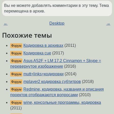
Вы не можете добавлять комментарии в эту тему. Тема
перемещена в архив.
←
Desktop
→
Похожие темы
Кодировка в архивах
(2011)
Форум
Кодировка cue
(2017)
Форум
Asus A52F + LM 17.2 Cinnamon + Skype =
Форум
перевернутое изображение
(2016)
mutt+links+кодировки
(2014)
Форум
mplayer2 кодировка субтитров
(2018)
Форум
Redmine, кодировка, названия и описания
Форум
проектов отображаются вопросами
(2010)
wine, консольные программы, кодировка
Форум
(2011)