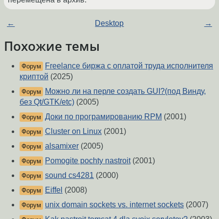
←
Desktop
→
Похожие темы
Freelance биржа с оплатой труда исполнителя
Форум
криптой
(2025)
Можно ли на перле создать GUI?(под Винду,
Форум
без Qt/GTK/etc)
(2005)
Доки по програмированию RPM
(2001)
Форум
Cluster on Linux
(2001)
Форум
alsamixer
(2005)
Форум
Pomogite pochty nastroit
(2001)
Форум
sound cs4281
(2000)
Форум
Eiffel
(2008)
Форум
unix domain sockets vs. internet sockets
(2007)
Форум