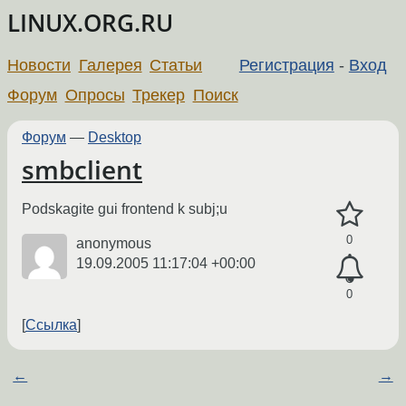
LINUX.ORG.RU
Новости
Галерея
Статьи
Регистрация
-
Вход
Форум
Опросы
Трекер
Поиск
Форум
—
Desktop
smbclient
Podskagite gui frontend k subj;u
0
anonymous
19.09.2005 11:17:04 +00:00
0
Ссылка
←
→