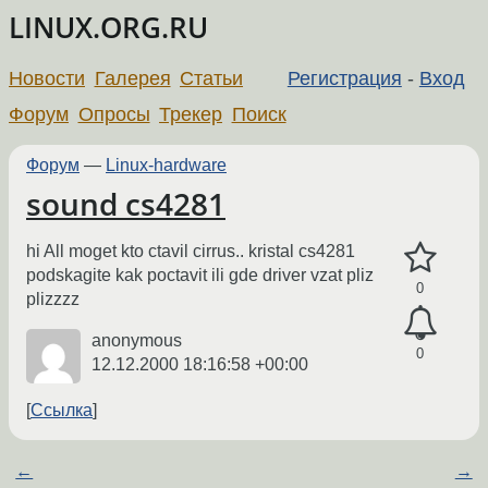
LINUX.ORG.RU
Новости
Галерея
Статьи
Регистрация
-
Вход
Форум
Опросы
Трекер
Поиск
Форум
—
Linux-hardware
sound cs4281
hi All moget kto ctavil cirrus.. kristal cs4281
podskagite kak poctavit ili gde driver vzat pliz
0
plizzzz
anonymous
0
12.12.2000 18:16:58 +00:00
Ссылка
←
→