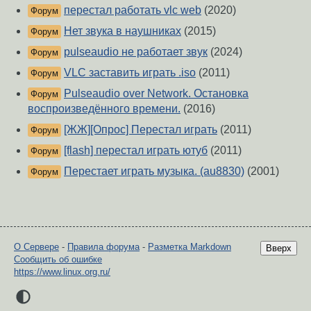
перестал работать vlc web
(2020)
Форум
Нет звука в наушниках
(2015)
Форум
pulseaudio не работает звук
(2024)
Форум
VLC заставить играть .iso
(2011)
Форум
Pulseaudio over Network. Остановка
Форум
воспроизведённого времени.
(2016)
[ЖЖ][Опрос] Перестал играть
(2011)
Форум
[flash] перестал играть ютуб
(2011)
Форум
Перестает играть музыка. (au8830)
(2001)
Форум
О Сервере
-
Правила форума
-
Разметка Markdown
Вверх
Сообщить об ошибке
https://www.linux.org.ru/