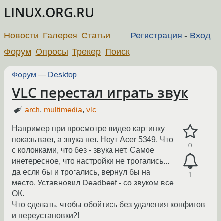
LINUX.ORG.RU
Новости
Галерея
Статьи
Регистрация
-
Вход
Форум
Опросы
Трекер
Поиск
Форум
—
Desktop
VLC перестал играть звук
arch
,
multimedia
,
vlc
Например при просмотре видео картинку
показывает, а звука нет. Ноут Acer 5349. Что
0
с колонками, что без - звука нет. Самое
инетересное, что настройки не трогались...
да если бы и трогались, вернул бы на
1
место. Уставновил Deadbeef - со звуком все
ОК.
Что сделать, чтобы обойтись без удаления конфигов
и переустановки?!