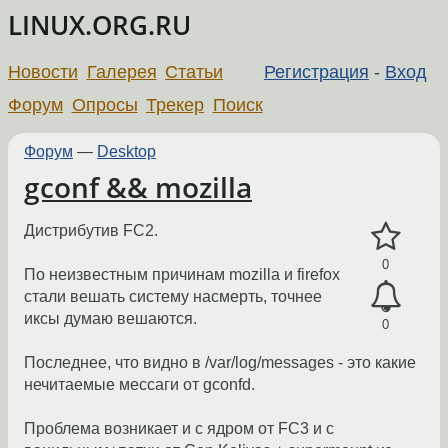
LINUX.ORG.RU
Новости
Галерея
Статьи
Регистрация
-
Вход
Форум
Опросы
Трекер
Поиск
Форум
—
Desktop
gconf && mozilla
Дистрибутив FC2.
0
По неизвестным причинам mozilla и firefox
стали вешать систему насмерть, точнее
иксы думаю вешаются.
0
Последнее, что видно в /var/log/messages - это какие
нечитаемые мессаги от gconfd.
Проблема возникает и с ядром от FC3 и с