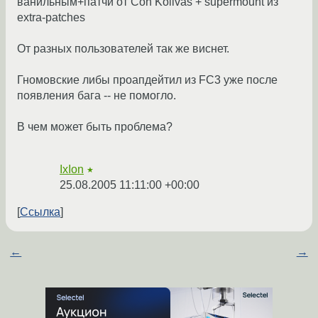
ванильным+патчи от Con Kolivas + supermount из
extra-patches
От разных пользователей так же виснет.
Гномовские либы проапдейтил из FC3 уже после
появления бага -- не помогло.
В чем может быть проблема?
IxIon
★
25.08.2005 11:11:00 +00:00
Ссылка
←
→