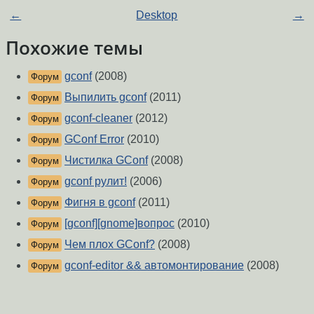
←
Desktop
→
Похожие темы
gconf
(2008)
Форум
Выпилить gconf
(2011)
Форум
gconf-cleaner
(2012)
Форум
GConf Error
(2010)
Форум
Чистилка GConf
(2008)
Форум
gconf рулит!
(2006)
Форум
Фигня в gconf
(2011)
Форум
[gconf][gnome]вопрос
(2010)
Форум
Чем плох GConf?
(2008)
Форум
gconf-editor && автомонтирование
(2008)
Форум