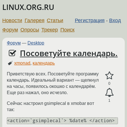
LINUX.ORG.RU
Новости
Галерея
Статьи
Регистрация
-
Вход
Форум
Опросы
Трекер
Поиск
Форум
—
Desktop
Посоветуйте календарь.
xmonad
,
календарь
Приветствую всех. Посоветуйте программу
календарь. Идеальный вариант — щелкнул
0
на часы, появилось окошко с календарём.
Еще раз нажал, оно исчезло.
1
Сейчас настроил gsimplecal в xmobar вот
так: