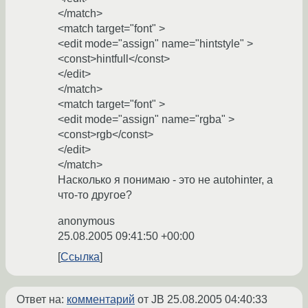
</match>
<match target="font" >
<edit mode="assign" name="hintstyle" >
<const>hintfull</const>
</edit>
</match>
<match target="font" >
<edit mode="assign" name="rgba" >
<const>rgb</const>
</edit>
</match>
Насколько я понимаю - это не autohinter, а
что-то другое?
anonymous
25.08.2005 09:41:50 +00:00
Ссылка
Ответ на:
комментарий
от JB
25.08.2005 04:40:33