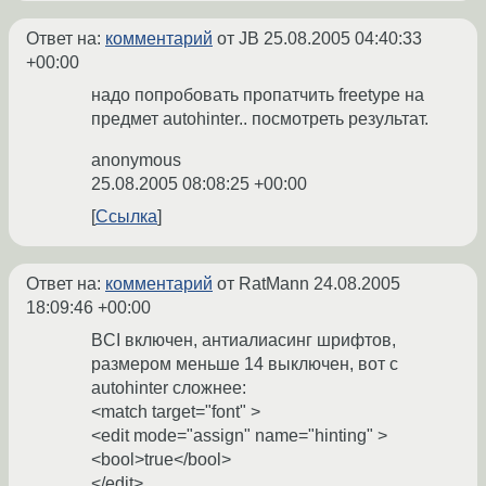
Ответ на:
комментарий
от JB
25.08.2005 04:40:33
+00:00
надо попробовать пропатчить freetype на
предмет autohinter.. посмотреть результат.
anonymous
25.08.2005 08:08:25 +00:00
Ссылка
Ответ на:
комментарий
от RatMann
24.08.2005
18:09:46 +00:00
BCI включен, антиалиасинг шрифтов,
размером меньше 14 выключен, вот с
autohinter сложнее:
<match target="font" >
<edit mode="assign" name="hinting" >
<bool>true</bool>
</edit>