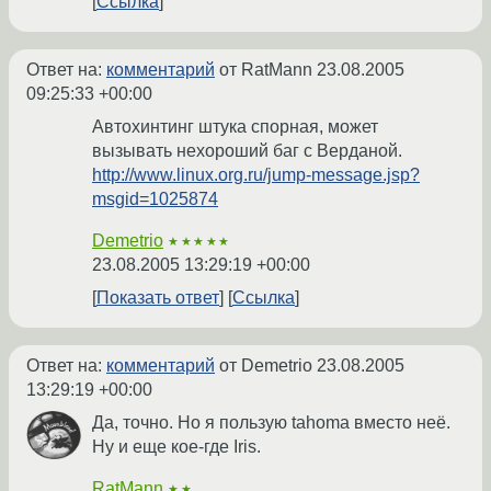
Ссылка
Ответ на:
комментарий
от RatMann
23.08.2005
09:25:33 +00:00
Автохинтинг штука спорная, может
вызывать нехороший баг с Верданой.
http://www.linux.org.ru/jump-message.jsp?
msgid=1025874
Demetrio
★★★★★
23.08.2005 13:29:19 +00:00
Показать ответ
Ссылка
Ответ на:
комментарий
от Demetrio
23.08.2005
13:29:19 +00:00
Да, точно. Но я пользую tahoma вместо неё.
Ну и еще кое-где Iris.
RatMann
★★