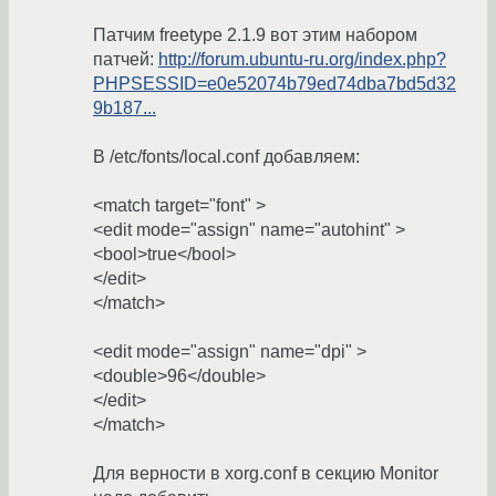
Патчим freetype 2.1.9 вот этим набором
патчей:
http://forum.ubuntu-ru.org/index.php?
PHPSESSID=e0e52074b79ed74dba7bd5d32
9b187...
В /etc/fonts/local.conf добавляем:
<match target="font" >
<edit mode="assign" name="autohint" >
<bool>true</bool>
</edit>
</match>
<edit mode="assign" name="dpi" >
<double>96</double>
</edit>
</match>
Для верности в xorg.conf в секцию Monitor