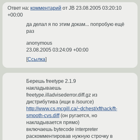
Ответ на:
комментарий
от JB
23.08.2005 03:20:10
+00:00
да делал я по этим докам... попробую ещё
раз
anonymous
23.08.2005 03:24:09 +00:00
Ссылка
Берешь freetype 2.1.9
накладываешь
freetype.illadvisederror.diff.gz из
дистрибутива (ищи в /source)
http://www.cs.mcgill.ca/~dchest/xfthack/ft-
smooth-cvs.diff
(он ругается, но
накладывается прямо)
включаешь bytecode interpreter
раскомментировав нужную строчку в