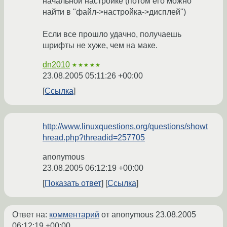
начальной настройке (потом его можно
найти в "файл->настройка->дисплей")
Если все прошло удачно, получаешь
шрифты не хуже, чем на маке.
dn2010
★★★★★
23.08.2005 05:11:26 +00:00
Ссылка
http://www.linuxquestions.org/questions/showt
hread.php?threadid=257705
anonymous
23.08.2005 06:12:19 +00:00
Показать ответ
Ссылка
Ответ на:
комментарий
от anonymous
23.08.2005
06:12:19 +00:00