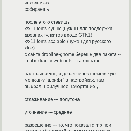
исходниках
собираешь
после этого ставишь
x/x11-fonts-cyrillic (нужны для поддержки
древних тулкитов вроде GTK1)
x/x11-fonts-scalable (нужен для русского
xfce)
с сайта dropline-gnome берешь два пакета --
- cabextract и webfonts, ставишь их.
настраиваешь, я делал через гномовскую
менюшку "шрифт" в настройках, там
выбрал "наилучшее начертание",
сглаживание --- полутона
уточнение --- среднее
разрешение --- то, что показал gimp при