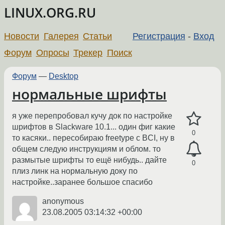
LINUX.ORG.RU
Новости
Галерея
Статьи
Регистрация
-
Вход
Форум
Опросы
Трекер
Поиск
Форум
—
Desktop
нормальные шрифты
я уже перепробовал кучу док по настройке
шрифтов в Slackware 10.1... один фиг какие
0
то касяки.. пересобираю freetype с BCI, ну в
общем следую инструкциям и облом. то
размытые шрифты то ещё нибудь.. дайте
0
плиз линк на нормальную доку по
настройке..заранее большое спасибо
anonymous
23.08.2005 03:14:32 +00:00