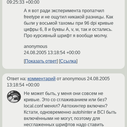
09:25:33 +00:00
А я вот ради эксперимента пропатчил
freetype и не ощутил никакой разницы. Как
были у восьмой тахомы при 96 dpi кривые
цифры 6, 8 и буквы А, v, w, так и остались.
Про курсивный шрифт я вообще молчу.
anonymous
24.08.2005 13:18:54 +00:00
Показать ответ
Ссылка
Ответ на:
комментарий
от anonymous
24.08.2005
13:18:54 +00:00
Не может быть, у меня они совсем не
кривые. Это со сглаживанием или без?
local.conf менял? Автохинтер включен?
Кстати, одновременно autohinter и BCI быть
включёнными не могут, поэтому для
несглаженных шрифтов надо ставить