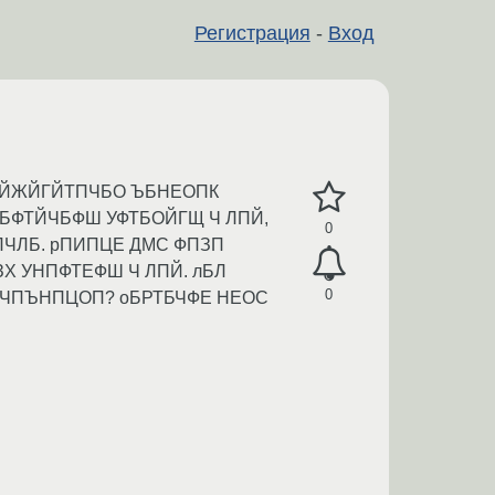
Регистрация
-
Вход
УЙЖЙГЙТПЧБО ЪБНЕОПК
ПУНБФТЙЧБФШ УФТБОЙГЩ Ч ЛПЙ,
0
ТПЧЛБ. рПИПЦЕ ДМС ФПЗП
Х УНПФТЕФШ Ч ЛПЙ. лБЛ
0
 ЧПЪНПЦОП? оБРТБЧФЕ НЕОС