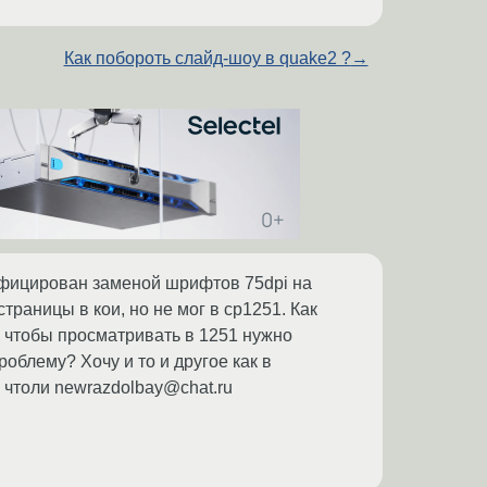
Как побороть слайд-шоу в quake2 ?
→
сифицирован заменой шрифтов 75dpi на
траницы в кои, но не мог в cp1251. Как
го чтобы просматривать в 1251 нужно
роблему? Хочу и то и другое как в
чтоли newrazdolbay@chat.ru