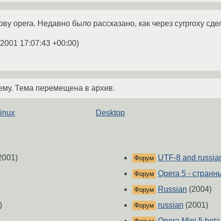
ву opera. Недавно было рассказано, как через cyrproxy сде
.2001 17:07:43 +00:00
)
ему. Тема перемещена в архив.
Linux
Desktop
2001)
UTF-8 and russia
Форум
Opera 5 - странны
Форум
Russian
(2004)
Форум
)
russian
(2001)
Форум
Opera Mini 5 beta 