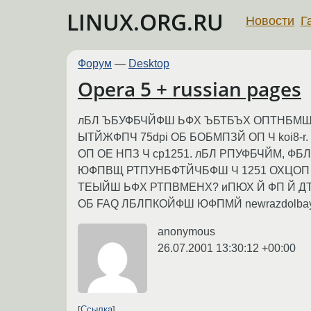
LINUX.ORG.RU
Новости
Г
Форум
—
Desktop
Opera 5 + russian pages
лБЛ ЪБУФБЧЙФШ ЬФХ ЪБТБЪХ ОПТНБМШ
ЫТЙЖФПЧ 75dpi ОБ БОБМПЗЙ ОП Ч koi8-
ОП ОЕ НПЗ Ч cp1251. лБЛ РПУФБЧЙМ, Ф
ЮФПВЩ РТПУНБФТЙЧБФШ Ч 1251 ОХЦОП 
ТЕЫЙШ ЬФХ РТПВМЕНХ? иПЮХ Й ФП Й Д
ОБ FAQ ЛБЛПКОЙФШ ЮФПМЙ newrazdolbay
anonymous
26.07.2001 13:30:12 +00:00
Ссылка