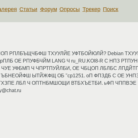
алерея
Статьи
Форум
Опросы
Трекер
Поиск
ОП РПЛБЪЩЧБФШ ТХУУЛЙЕ УФТБОЙЮЛЙ? Debian ТХУ
r. рПЛБ ОЕ РПУФБЧЙМ LANG Ч ru_RU.KOI8-R С НПЗ РТ
БЛ ЧУЕ УФБМП Ч ЧПРТПУЙЛБИ, ОЕ ЧБЦОП ЛБЛБС ЛПДЙ
ЪБНЕОЙФШ ЫТЙЖФЩ ОБ "cp1251. оП ФПЗДБ С ОЕ УНПЗ
ТХЗПЕ ЛБЛ Ч ОПТНБМШОЩИ ВТБХЪЕТБИ. ьФП ЧППВЭЕ
@chat.ru