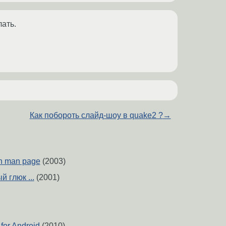
лать.
Как побороть слайд-шоу в quake2 ?
→
n man page
(2003)
й глюк ...
(2001)
for Android
(2010)