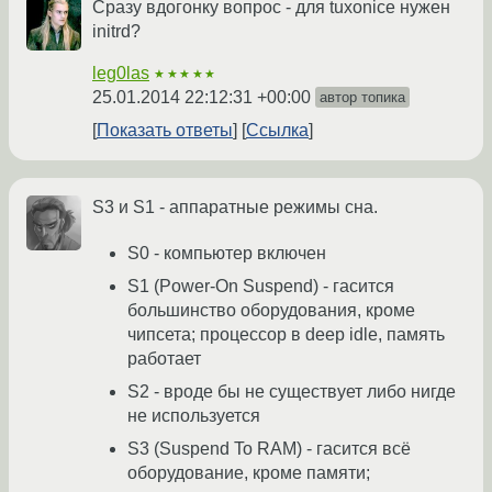
Сразу вдогонку вопрос - для tuxonice нужен
initrd?
leg0las
★★★★★
25.01.2014 22:12:31 +00:00
автор топика
Показать ответы
Ссылка
S3 и S1 - аппаратные режимы сна.
S0 - компьютер включен
S1 (Power-On Suspend) - гасится
большинство оборудования, кроме
чипсета; процессор в deep idle, память
работает
S2 - вроде бы не существует либо нигде
не используется
S3 (Suspend To RAM) - гасится всё
оборудование, кроме памяти;