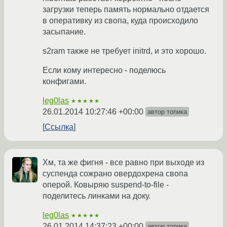
загрузки теперь память нормально отдается
в оперативку из свопа, куда происходило
засыпание.
s2ram также не требует initrd, и это хорошо.
Если кому интересно - поделюсь
конфигами.
leg0las
★★★★★
26.01.2014 10:27:46 +00:00
автор топика
Ссылка
Хм, та же фигня - все равно при выходе из
суспенда сожрано овердохрена свопа
оперой. Ковыряю suspend-to-file -
поделитесь линками на доку.
leg0las
★★★★★
26.01.2014 14:37:23 +00:00
автор топика