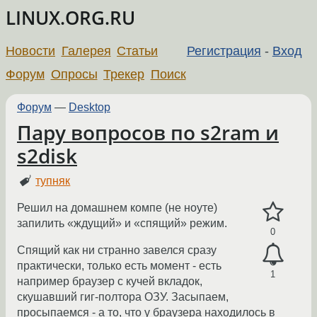
LINUX.ORG.RU
Новости
Галерея
Статьи
Регистрация
-
Вход
Форум
Опросы
Трекер
Поиск
Форум
—
Desktop
Пару вопросов по s2ram и
s2disk
тупняк
Решил на домашнем компе (не ноуте)
запилить «ждущий» и «спящий» режим.
0
Спящий как ни странно завелся сразу
практически, только есть момент - есть
1
например браузер с кучей вкладок,
скушавший гиг-полтора ОЗУ. Засыпаем,
просыпаемся - а то, что у браузера находилось в