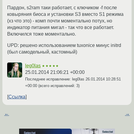
Пардон, s2ram таки работает, с ключиком -f после
ковыряния биоса и установки S3 вместо S1 режима
(хз что это) - комп почти моментально потух, но
индикатор питания мигал - так что все работает.
Включился тоже моментально.
UPD: решено использованием tuxonice минус initrd
(был самодельный, кастомный)
leg0las
★★★★★
25.01.2014 21:06:21 +00:00
Последнее исправление: leg0las
26.01.2014 10:28:51
+00:00
(всего исправлений: 3)
Ссылка
←
→