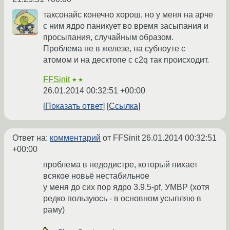
таксонайс конечно хорош, но у меня на арче
с ним ядро паникует во время засыпания и
просыпания, случайным образом.
Проблема не в железе, на субноуте с
атомом и на десктопе с c2q так происходит.
FFSinit
★★
26.01.2014 00:32:51 +00:00
Показать ответ
Ссылка
Ответ на:
комментарий
от FFSinit
26.01.2014 00:32:51
+00:00
проблема в недодистре, который пихает
всякое новьё нестабильное
у меня до сих пор ядро 3.9.5-pf, УМВР (хотя
редко пользуюсь - в основном усыпляю в
раму)