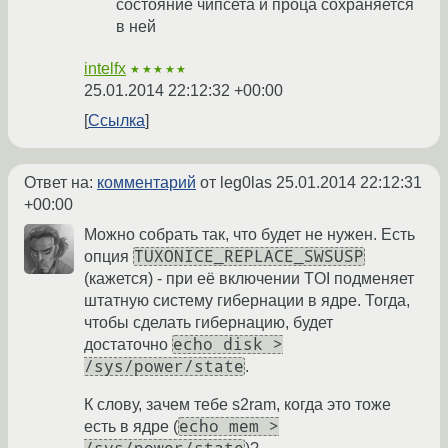
состояние чипсета и проца сохраняется
в ней
intelfx
★★★★★
25.01.2014 22:12:32 +00:00
Ссылка
Ответ на:
комментарий
от leg0las
25.01.2014 22:12:31
+00:00
Можно собрать так, что будет не нужен. Есть
TUXONICE_REPLACE_SWSUSP
опция
(кажется) - при её включении TOI подменяет
штатную систему гибернации в ядре. Тогда,
чтобы сделать гибернацию, будет
echo disk >
достаточно
/sys/power/state
.
К слову, зачем тебе s2ram, когда это тоже
echo mem >
есть в ядре (