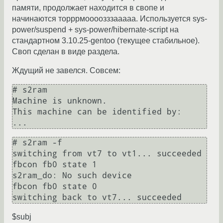
памяти, продолжает находится в свопе и
начинаются торррмоооозззааааа. Используется sys-
power/suspend + sys-power/hibernate-script на
стандартном 3.10.25-gentoo (текущее стабильное).
Своп сделан в виде раздела.
Ждущий не завелся. Совсем:
# s2ram 

Machine is unknown.

This machine can be identified by:

...
# s2ram -f

switching from vt7 to vt1... succeeded

fbcon fb0 state 1

s2ram_do: No such device

fbcon fb0 state 0

switching back to vt7... succeeded
$subj