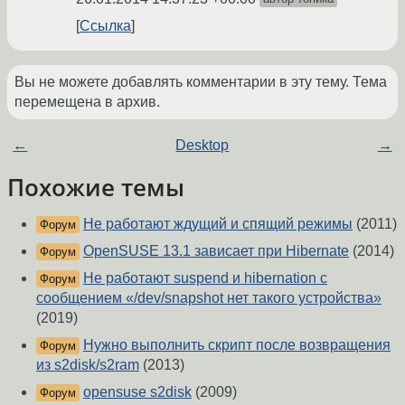
Ссылка
Вы не можете добавлять комментарии в эту тему. Тема
перемещена в архив.
←
Desktop
→
Похожие темы
Не работают ждущий и спящий режимы
(2011)
Форум
OpenSUSE 13.1 зависает при Hibernate
(2014)
Форум
Не работают suspend и hibernation с
Форум
сообщением «/dev/snapshot нет такого устройства»
(2019)
Нужно выполнить скрипт после возвращения
Форум
из s2disk/s2ram
(2013)
opensuse s2disk
(2009)
Форум