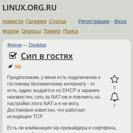
LINUX.ORG.RU
Новости
Галерея
Статьи
Регистрация
-
Вход
Форум
Опросы
Трекер
Поиск
Форум
—
Desktop
Сип в гостях
sip
Предположим, у меня есть подключение к
гостевому безлимитному интернету - то
0
есть, адрес выдаётся по DHCP и заранее
неизвестен, сеть за NAT-ом и повлиять на
настройки этого NAT-а я не могу.
1
Достоверно известно, что работает
исходящее TCP.
Есть ли комбинация sip-провайдера и софтфона,