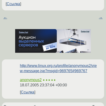
Ссылка
←
→
http://www.linux.org.ru/profile/anonymous2/vie
w-message.jsp?msgid=969765#969767
anonymous2
★★★★★
18.07.2005 23:37:04 +00:00
Ссылка