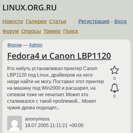
LINUX.ORG.RU
Новости
Галерея
Статьи
Регистрация
-
Вход
Форум
Опросы
Трекер
Поиск
Форум
—
Admin
Fedora4 и Canon LBP1120
Кто нибуть устанавливал принтер Canon
LBP1120 под Linux, драйверов на него
0
нигде найти не могу. Поставил этот принтер
на машину под Win2000 и расшарил, на
сетевом тоже не печатает. Может кто
0
сталкивался с такой проблемой... Может
чужие дрова подходят...
anonymous
18.07.2005 11:11:21 +00:00