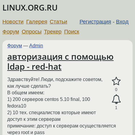
LINUX.ORG.RU
Новости
Галерея
Статьи
Регистрация
-
Вход
Форум
Опросы
Трекер
Поиск
Форум
—
Admin
авторизация с помощью
ldap - red-hat
Здравствуйте! Люди, подскажите советом,
как лучше сделать?
0
В общем имеем:
1) 200 серверов centos 5.10 final, 100
fedora10
1
2) 10 тех. специалистов которые имеют
доступ к этим серверам
примечание: доступ к серверам осуществляется
через root и pass