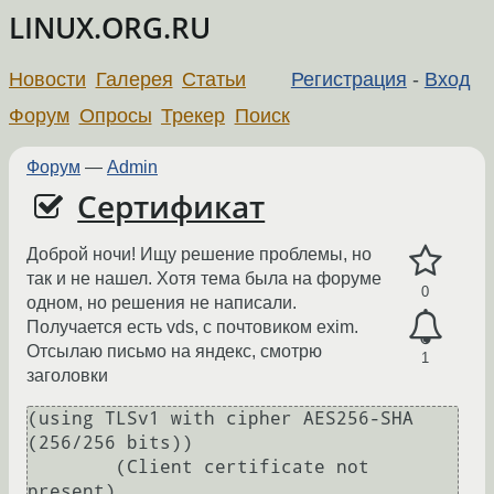
LINUX.ORG.RU
Новости
Галерея
Статьи
Регистрация
-
Вход
Форум
Опросы
Трекер
Поиск
Форум
—
Admin
Сертификат
Доброй ночи! Ищу решение проблемы, но
так и не нашел. Хотя тема была на форуме
0
одном, но решения не написали.
Получается есть vds, с почтовиком exim.
Отсылаю письмо на яндекс, смотрю
1
заголовки
(using TLSv1 with cipher AES256-SHA 
(256/256 bits))

	(Client certificate not 
present)