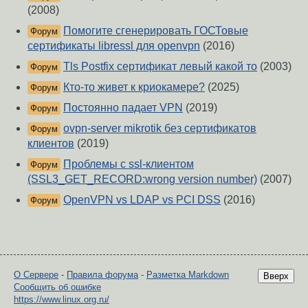
(2008)
Помогите сгенерировать ГОСТовые
Форум
сертификаты libressl для openvpn
(2016)
Tls Postfix сертификат левый какой то
(2003)
Форум
Кто-то живет к криокамере?
(2025)
Форум
Постоянно падает VPN
(2019)
Форум
ovpn-server mikrotik без сертификатов
Форум
клиентов
(2019)
Проблемы с ssl-клиентом
Форум
(SSL3_GET_RECORD:wrong version number)
(2007)
OpenVPN vs LDAP vs PCI DSS
(2016)
Форум
О Сервере
-
Правила форума
-
Разметка Markdown
Вверх
Сообщить об ошибке
https://www.linux.org.ru/