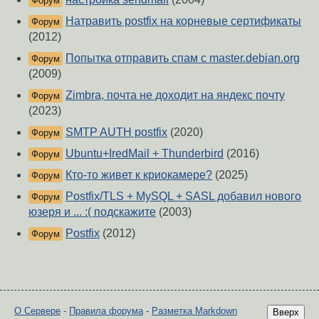
Форум
Натравить postfix на корневые сертификаты
Форум
(2012)
Попытка отправить спам с master.debian.org
Форум
(2009)
Zimbra, почта не доходит на яндекс почту
Форум
(2023)
SMTP AUTH postfix
(2020)
Форум
Ubuntu+IredMail + Thunderbird
(2016)
Форум
Кто-то живет к криокамере?
(2025)
Форум
Postfix/TLS + MySQL + SASL добавил нового
Форум
юзеря и ... :( подскажите
(2003)
Postfix
(2012)
Форум
О Сервере
-
Правила форума
-
Разметка Markdown
Вверх