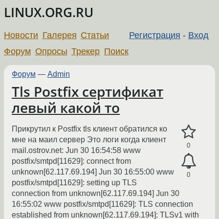
LINUX.ORG.RU
Новости
Галерея
Статьи
Регистрация
-
Вход
Форум
Опросы
Трекер
Поиск
Форум
—
Admin
Tls Postfix сертификат
левый какой то
Прикрутил к Postfix tls клиент обратился ко
мне на маил сервер Это логи когда клиент
0
mail.ostrov.net: Jun 30 16:54:58 www
postfix/smtpd[11629]: connect from
unknown[62.117.69.194] Jun 30 16:55:00 www
0
postfix/smtpd[11629]: setting up TLS
connection from unknown[62.117.69.194] Jun 30
16:55:02 www postfix/smtpd[11629]: TLS connection
established from unknown[62.117.69.194]: TLSv1 with