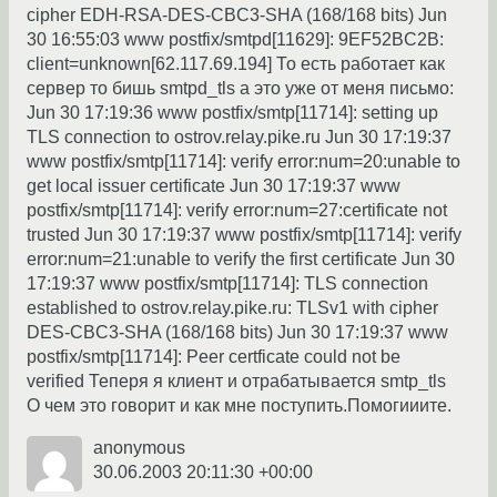
cipher EDH-RSA-DES-CBC3-SHA (168/168 bits) Jun
30 16:55:03 www postfix/smtpd[11629]: 9EF52BC2B:
client=unknown[62.117.69.194] То есть работает как
сервер то бишь smtpd_tls а это уже от меня письмо:
Jun 30 17:19:36 www postfix/smtp[11714]: setting up
TLS connection to ostrov.relay.pike.ru Jun 30 17:19:37
www postfix/smtp[11714]: verify error:num=20:unable to
get local issuer certificate Jun 30 17:19:37 www
postfix/smtp[11714]: verify error:num=27:certificate not
trusted Jun 30 17:19:37 www postfix/smtp[11714]: verify
error:num=21:unable to verify the first certificate Jun 30
17:19:37 www postfix/smtp[11714]: TLS connection
established to ostrov.relay.pike.ru: TLSv1 with cipher
DES-CBC3-SHA (168/168 bits) Jun 30 17:19:37 www
postfix/smtp[11714]: Peer certficate could not be
verified Теперя я клиент и отрабатывается smtp_tls
О чем это говорит и как мне поступить.Помогииите.
anonymous
30.06.2003 20:11:30 +00:00