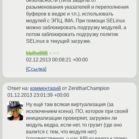
безопасности (типа защиты от
разыменования указателей и переполнения
буферов в ведре и т.п.), использовать
модулей с ЭПЦ, IMA. При помощи SELinux
можно заблокировать подгрузку модулей, а
потом заблокировать подгрузку политик
SELinux в текущей загрузке.
ktulhu666
☆☆☆
02.12.2013 00:08:21 +00:00
Ссылка
Ответ на:
комментарий
от ZenitharChampion
01.12.2013 23:01:39 +00:00
Ну ещё там всякая виртуализация (за
исключением ксена). ПО, которое при своей
инициализации проверяет, загружен ли
модуль ведра, если нет, то грузит (где оно
валится с тем, что модуля нет)
(соответственно, у нас API из ведра к этому