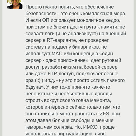
Просто нужно понять, что обеспечение
безопасности - это очень комплексная мера.
И если ОП использует монолитное ведро,
при этом не блочит доступ рута к памяти, не
сливает логи (и не анализирует) на внешний
сервер в RT-варианте, не проверяет
систему на подмену бинарников, не
использует MAC или концепцию «один
сервер - одно приложение», дает рутовый
доступ разработчикам на боевой сервер
или даже FTP-доступ, подключает левые
ppa ( :) ) и т.д. - ну это просто «стиль пьяного
бздуна». У них тоже принято какие-то
непонятные и необъективные доводы
строить вокруг своего говна мамонта,
которое интересно сейчас только тем, что
оно стабильно может работать с ZFS, при
этом давая больше свободы и меньше
гемора, чем солярка. Но, ИМХО, проще
использовать виртуализацию, либо