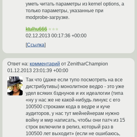
уметь читать параметры из kernel options, а
только параметры, указанные при
modprobe-загрузке.
ktulhu666
☆☆☆
02.12.2013 00:17:36 +00:00
Ссылка
Ответ на:
комментарий
от ZenitharChampion
01.12.2013 23:01:39 +00:00
Так что (даже если тупо посмотреть на все
дистрибутивы) монолитное ведро - это уже
удел всяких бзднунов и их идеалогии (типа
«ну у нас же не какой-нибудь линукс с его
100500 строками кода в ведре и куче
аудиторов, у нас тут мейнейнерам нужно
войну и мир написать, чтобы они патч из 15
строк включили в релиз, который раз в
100500 лет выходит» (если не ошибаюсь,