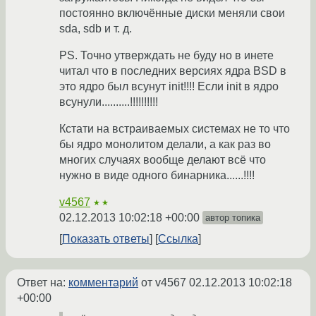
постоянно включённые диски меняли свои
sda, sdb и т. д.
PS. Точно утверждать не буду но в инете
читал что в последних версиях ядра BSD в
это ядро был всунут init!!!! Если init в ядро
всунули..........!!!!!!!!!!
Кстати на встраиваемых системах не то что
бы ядро монолитом делали, а как раз во
многих случаях вообще делают всё что
нужно в виде одного бинарника......!!!!
v4567
★★
02.12.2013 10:02:18 +00:00
автор топика
Показать ответы
Ссылка
Ответ на:
комментарий
от v4567
02.12.2013 10:02:18
+00:00