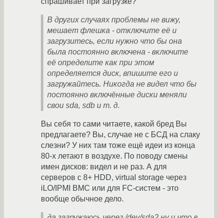
спрашивает при загрузке?
В других случаях проблемы не вижу,
мешает флешка - отключите её и
загрузитесь, если нужно что бы она
была постоянно включена - включите
её определите как при этом
определяется диск, впишите его и
загружайтесь. Никогда не видел что бы
постоянно включённые диски меняли
свои sda, sdb и т. д.
Вы себя то сами читаете, какой бред Вы
предлагаете? Вы, случае не с БСД на слаку
слезни? У них там тоже ещё идеи из конца
80-х летают в воздухе. По поводу смены
имен дисков: видел и не раз. А для
серверов с 8+ HDD, virtual storage через
iLO/IPMI BMC или для FC-систем - это
вообще обычное дело.
да загружаюсь через /dev/sda2 ну и что в