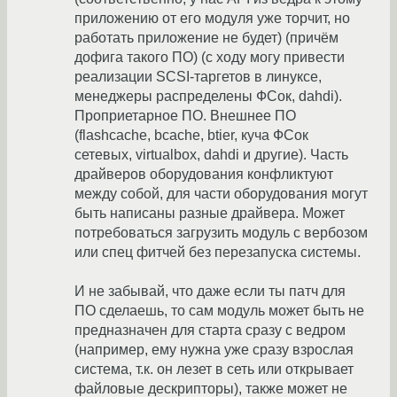
приложению от его модуля уже торчит, но
работать приложение не будет) (причём
дофига такого ПО) (с ходу могу привести
реализации SCSI-таргетов в линуксе,
менеджеры распределены ФСок, dahdi).
Проприетарное ПО. Внешнее ПО
(flashcache, bcache, btier, куча ФСок
сетевых, virtualbox, dahdi и другие). Часть
драйверов оборудования конфликтуют
между собой, для части оборудования могут
быть написаны разные драйвера. Может
потребоваться загрузить модуль с вербозом
или спец фитчей без перезапуска системы.
И не забывай, что даже если ты патч для
ПО сделаешь, то сам модуль может быть не
предназначен для старта сразу с ведром
(например, ему нужна уже сразу взрослая
система, т.к. он лезет в сеть или открывает
файловые дескрипторы), также может не