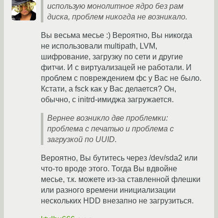
использую монолитное ядро без рам
диска, проблем никогда не возникало.
Вы весьма месье :) Вероятно, Вы никогда
не использовали multipath, LVM,
шифрование, загрузку по сети и другие
фитчи. И с виртуализацей не работали. И
проблем с повреждением фс у Вас не было.
Кстати, а fsck как у Вас делается? Он,
обычно, с initrd-имиджа загружается.
Вернее возникло две проблемки:
проблема с печатью и проблема с
загрузкой по UUID.
Вероятно, Вы бутитесь через /dev/sda2 или
что-то вроде этого. Тогда Вы вдвойне
месье, т.к. можете из-за ставленной флешки
или разного времени инициализации
нескольких HDD внезапно не загрузиться.