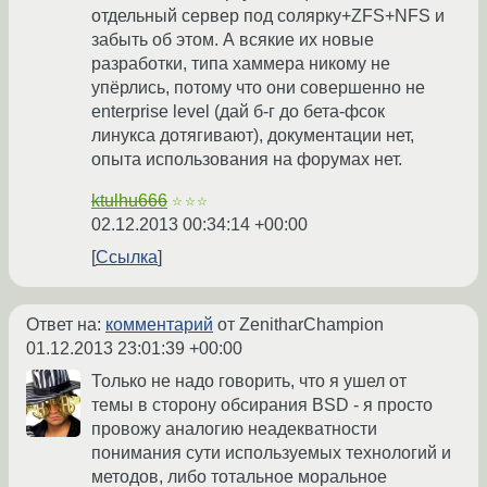
отдельный сервер под солярку+ZFS+NFS и
забыть об этом. А всякие их новые
разработки, типа хаммера никому не
упёрлись, потому что они совершенно не
enterprise level (дай б-г до бета-фсок
линукса дотягивают), документации нет,
опыта использования на форумах нет.
ktulhu666
☆☆☆
02.12.2013 00:34:14 +00:00
Ссылка
Ответ на:
комментарий
от ZenitharChampion
01.12.2013 23:01:39 +00:00
Только не надо говорить, что я ушел от
темы в сторону обсирания BSD - я просто
провожу аналогию неадекватности
понимания сути используемых технологий и
методов, либо тотальное моральное