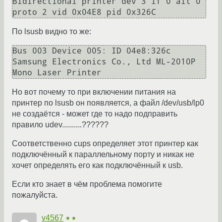
Bidirectional printer dev 3 if 0 alt 0 
По lsusb видно то же:
Bus 003 Device 005: ID 04e8:326c 
Samsung Electronics Co., Ltd ML-2010P 
Но вот почему то при включении питания на
принтер по lsusb он появляется, а файл /dev/usb/lp0
не создаётся - может где то надо подправить
правило udev..........??????
Соответственно cups определяет этот принтер как
подключённый к параллельному порту и никак не
хочет определять его как подключённый к usb.
Если кто знает в чём проблема помогите
пожалуйста.
v4567
★★