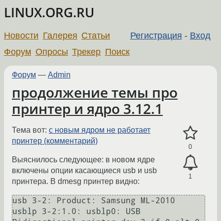
LINUX.ORG.RU
Новости
Галерея
Статьи
Регистрация
-
Вход
Форум
Опросы
Трекер
Поиск
Форум
—
Admin
продолжение темы про
принтер и ядро 3.12.1
Тема вот:
с новым ядром не работает
принтер (комментарий)
0
Выяснилось следующее: в новом ядре
включены опции касающиеся usb и usb
1
принтера. В dmesg принтер видно:
usb 3-2: Product: Samsung ML-2010

usblp 3-2:1.0: usblp0: USB 