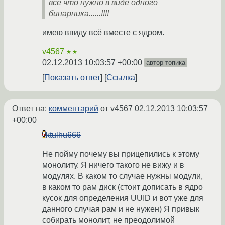
всё что нужно в виде одного
бинарника......!!!!
имею ввиду всё вместе с ядром.
v4567
★★
02.12.2013 10:03:57 +00:00
автор топика
Показать ответ
Ссылка
Ответ на:
комментарий
от v4567
02.12.2013 10:03:57
+00:00
ktulhu666
Не пойму почему вы прицепились к этому
монолиту. Я ничего такого не вижу и в
модулях. В каком то случае нужны модули,
в каком то рам диск (стоит дописать в ядро
кусок для определения UUID и вот уже для
данного случая рам и не нужен) Я привык
собирать монолит, не преодолимой