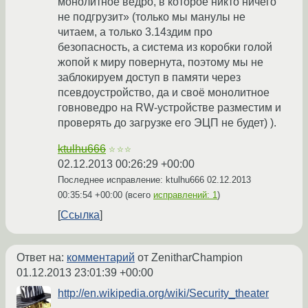
монолитное ведро, в которое никто ничего
не подгрузит» (только мы манулы не
читаем, а только 3.14здим про
безопасность, а система из коробки голой
жопой к миру повернута, поэтому мы не
заблокируем доступ в памяти через
псевдоустройство, да и своё монолитное
говноведро на RW-устройстве разместим и
проверять до загрузке его ЭЦП не будет) ).
ktulhu666
☆☆☆
02.12.2013 00:26:29 +00:00
Последнее исправление: ktulhu666
02.12.2013
00:35:54 +00:00
(всего
исправлений: 1
)
Ссылка
Ответ на:
комментарий
от ZenitharChampion
01.12.2013 23:01:39 +00:00
http://en.wikipedia.org/wiki/Security_theater