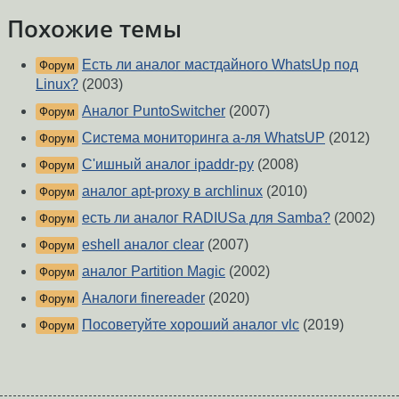
Похожие темы
Есть ли аналог мастдайного WhatsUp под
Форум
Linux?
(2003)
Аналог PuntoSwitcher
(2007)
Форум
Система мониторинга а-ля WhatsUP
(2012)
Форум
С'ишный аналог ipaddr-py
(2008)
Форум
аналог apt-proxy в archlinux
(2010)
Форум
есть ли аналог RADIUSa для Samba?
(2002)
Форум
eshell аналог clear
(2007)
Форум
аналог Partition Magic
(2002)
Форум
Аналоги finereader
(2020)
Форум
Посоветуйте хороший аналог vlc
(2019)
Форум