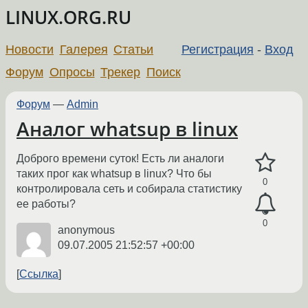
LINUX.ORG.RU
Новости
Галерея
Статьи
Регистрация
-
Вход
Форум
Опросы
Трекер
Поиск
Форум
—
Admin
Аналог whatsup в linux
Доброго времени суток! Есть ли аналоги
таких прог как whatsup в linux? Что бы
0
контролировала сеть и собирала статистику
ее работы?
0
anonymous
09.07.2005 21:52:57 +00:00
Ссылка