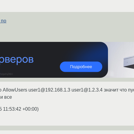
 по
о AllowUsers user1@192.168.1.3 user1@1.2.3.4 значит что пуст
 и все
5 11:53:42 +00:00
)