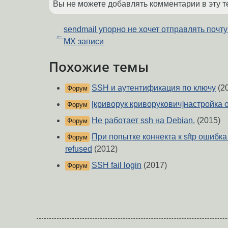
Вы не можете добавлять комментарии в эту т
sendmail упорно не хочет отправлять почту
←
MX записи
Похожие темы
SSH и аутентификация по ключу
(2
Форум
[криворук криворукович]настройка 
Форум
Не работает ssh на Debian.
(2015)
Форум
При попытке коннекта к sftp ошибка 
Форум
refused
(2012)
SSH fail login
(2017)
Форум