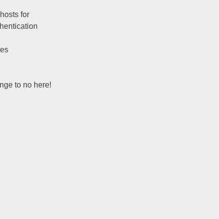
hosts for
entication
les
nge to no here!