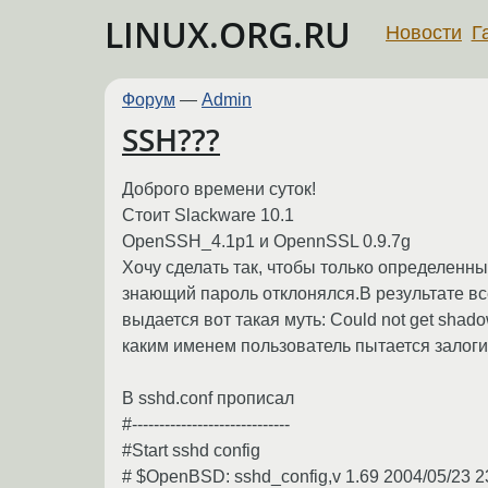
LINUX.ORG.RU
Новости
Г
Форум
—
Admin
SSH???
Доброго времени суток!
Стоит Slackware 10.1
OpenSSH_4.1p1 и OpennSSL 0.9.7g
Хочу сделать так, чтобы только определенны
знающий пароль отклонялся.В результате все
выдается вот такая муть: Could not get shad
каким именем пользователь пытается залоги
В sshd.conf прописал
#-----------------------------
#Start sshd config
# $OpenBSD: sshd_config,v 1.69 2004/05/23 23