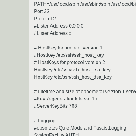
PATH=/usr/local/sbin:/usr/sbin:/sbin:/usr/local/bi
Port 22
Protocol 2
#ListenAddress 0.0.0.0
#ListenAddress ::
# HostKey for protocol version 1
#HostKey /etc/ssh/ssh_host_key
# HostKeys for protocol version 2
HostKey /etc/ssh/ssh_host_rsa_key
HostKey /etc/ssh/ssh_host_dsa_key
# Lifetime and size of ephemeral version 1 serv
#KeyRegenerationInterval 1h
#ServerKeyBits 768
# Logging
#obsoletes QuietMode and FascistLogging
SyslogFacility AUTH