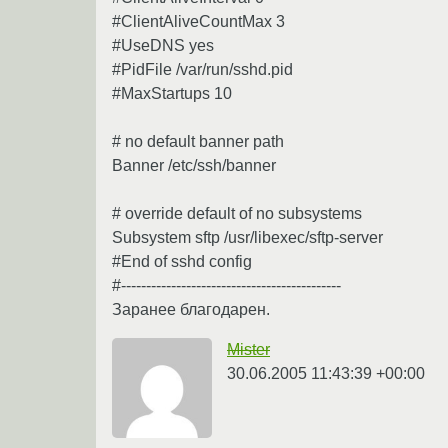
#ClientAliveCountMax 3
#UseDNS yes
#PidFile /var/run/sshd.pid
#MaxStartups 10
# no default banner path
Banner /etc/ssh/banner
# override default of no subsystems
Subsystem sftp /usr/libexec/sftp-server
#End of sshd config
#--------------------------------------------
Заранее благодарен.
Mister
30.06.2005 11:43:39 +00:00