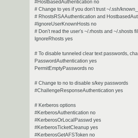
#HostbasedAuthentication no
# Change to yes if you don't trust ~/.ssh/known_
# RhostsRSAAuthentication and HostbasedAuth
#IgnoreUserKnownHosts no
# Don't read the user's ~/.rhosts and ~/.shosts fi
IgnoreRhosts yes
# To disable tunneled clear text passwords, cha
PasswordAuthentication yes
PermitEmptyPasswords no
# Change to no to disable s/key passwords
#ChallengeResponseAuthentication yes
# Kerberos options
#KerberosAuthentication no
#KerberosOrLocalPasswd yes
#KerberosTicketCleanup yes
#KerberosGetAFSToken no