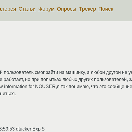
алерея
Статьи
Форум
Опросы
Трекер
Поиск
й пользователь смог зайти на машинку, а любой другой не 
 работает, но при попытках любых других пользователей, з
ow information for NOUSER,я так понимаю, что это сообщение
ниться.
:59:53 dtucker Exp $