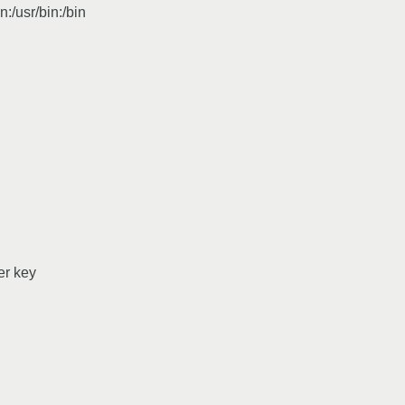
n:/usr/bin:/bin
er key