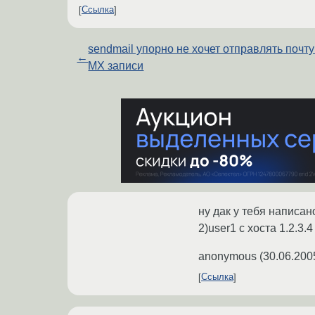
Ссылка
sendmail упорно не хочет отправлять почту
←
MX записи
ну дак у тебя написан
2)user1 с хоста 1.2.3.4
anonymous
(
30.06.200
Ссылка