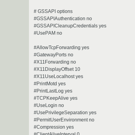
# GSSAPI options
#GSSAPIAuthentication no
#GSSAPICleanupCredentials yes
#UsePAM no
#AllowTcpForwarding yes
#GatewayPorts no
#X11Forwarding no
#X11DisplayOffset 10
#X11UseLocalhost yes
#PrintMotd yes
#PrintLastLog yes
#TCPKeepAlive yes
#UseLogin no
#UsePrivilegeSeparation yes
#PermitUserEnvironment no
#Compression yes
#ClientAliveInterval 0