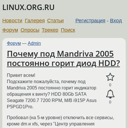
LINUX.ORG.RU
Новости
Галерея
Статьи
Регистрация
-
Вход
Форум
Опросы
Трекер
Поиск
Форум
—
Admin
Почему под Mandriva 2005
постоянно горит диод HDD?
Привет всем!
Подскажите пожалуйста, почему под
0
Mandriva 2005 постоянно горит индикатор
обращения к винту? HDD 80Gb SATA
Seagate 7200.7 7200 RPM, M/B i915P Asus
0
P5PGD1Pro.
Пробовал (на 5-м уровне) отключить все сервисы,
кроме dm и xfs, через "Центр управления