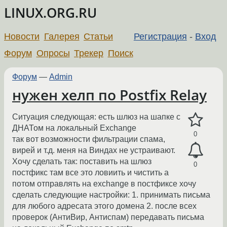
LINUX.ORG.RU
Новости
Галерея
Статьи
Регистрация
-
Вход
Форум
Опросы
Трекер
Поиск
Форум
—
Admin
нужен хелп по Postfix Relay
Ситуация следующая: есть шлюз на шапке с
ДНАТом на локальный Exchange
0
так вот возможности фильтрации спама,
вирей и т.д. меня на Виндах не устраивают.
Хочу сделать так: поставить на шлюз
0
постфикс там все это ловиить и чистить а
потом отправлять на exchange в постфиксе хочу
сделать следующие настройки: 1. принимать письма
для любого адресата этого домена 2. после всех
проверок (АнтиВир, Антиспам) передавать письма