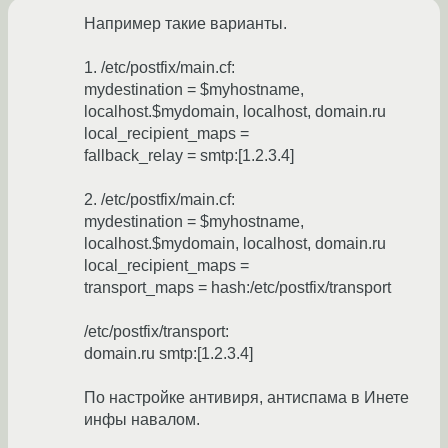
Например такие варианты.
1. /etc/postfix/main.cf:
mydestination = $myhostname,
localhost.$mydomain, localhost, domain.ru
local_recipient_maps =
fallback_relay = smtp:[1.2.3.4]
2. /etc/postfix/main.cf:
mydestination = $myhostname,
localhost.$mydomain, localhost, domain.ru
local_recipient_maps =
transport_maps = hash:/etc/postfix/transport
/etc/postfix/transport:
domain.ru smtp:[1.2.3.4]
По настройке антивиря, антиспама в Инете
инфы навалом.