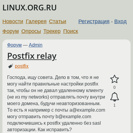
LINUX.ORG.RU
Новости
Галерея
Статьи
Регистрация
-
Вход
Форум
Опросы
Трекер
Поиск
Форум
—
Admin
Postfix relay
postfix
Господа, ищу совета. Дело в том, что я не
могу найти правильные настройки postfix
0
так, чтобы он не давал удаленному клиенту
(не из my networks) отправлять почту внутри
моего домена, будучи неавторизованным.
1
То есть я например с почты a@example.com
могу отправить почту b@example.com
подключившись к postfix удаленно без sasl
авторизации. Как исправить?