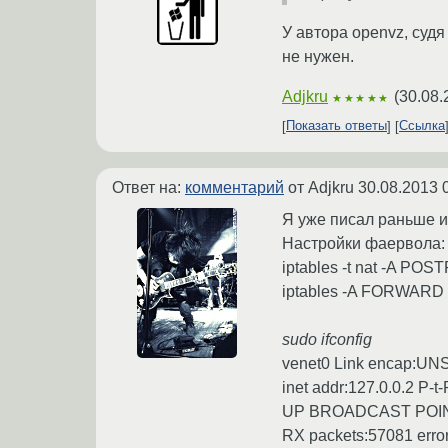
У автора openvz, судя
не нужен.
Adjkru
(
30.08.
★★★★★
Показать ответы
Ссылка
Ответ на:
комментарий
от Adjkru
30.08.2013 
Я уже писал раньше и
Настройки фаервола
iptables -t nat -A PO
iptables -A FORWARD -p
sudo ifconfig
venet0 Link encap:UN
inet addr:127.0.0.2 P-t
UP BROADCAST POIN
RX packets:57081 error