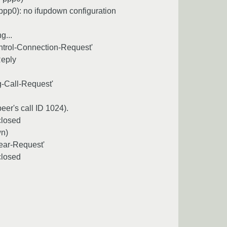
ppp0): no ifupdown configuration
g...
Control-Connection-Request'
Reply
g-Call-Request'
eer's call ID 1024).
closed
wn)
lear-Request'
closed