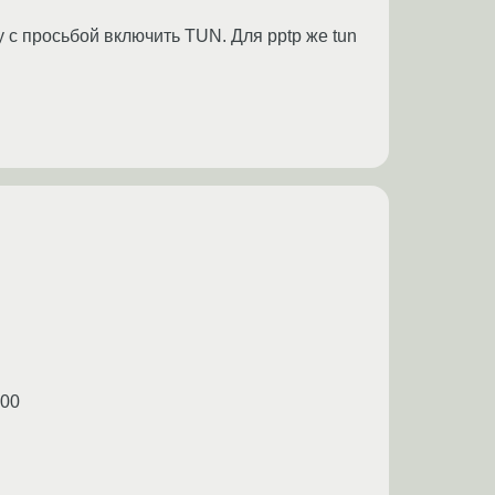
у с просьбой включить TUN. Для pptp же tun
-00