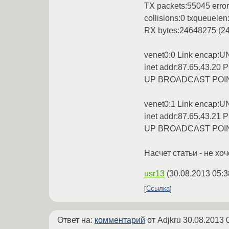
TX packets:55045 errors
collisions:0 txqueuelen
RX bytes:24648275 (24
venet0:0 Link encap:
inet addr:87.65.43.20 
UP BROADCAST POIN
venet0:1 Link encap:
inet addr:87.65.43.21 
UP BROADCAST POIN
Насчет статьи - не хо
usr13
(
30.08.2013 05:3
Ссылка
Ответ на:
комментарий
от Adjkru
30.08.2013 