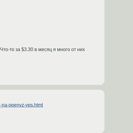
то-то за $3.30 в месяц я много от них
n-na-openvz-vps.html