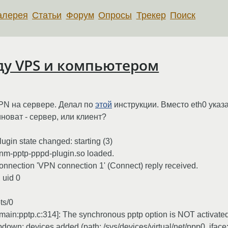
алерея
Статьи
Форум
Опросы
Трекер
Поиск
ду VPS и компьютером
PN на сервере. Делал по
этой
инструкции. Вместо eth0 указ
иноват - сервер, или клиент?
gin state changed: starting (3)
5/nm-pptp-pppd-plugin.so loaded.
nnection 'VPN connection 1' (Connect) reply received.
 uid 0
ts/0
main:pptp.c:314]: The synchronous pptp option is NOT activate
wn: devices added (path: /sys/devices/virtual/net/ppp0, iface