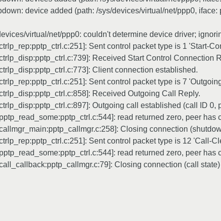
wn: device added (path: /sys/devices/virtual/net/ppp0, iface: 
ces/virtual/net/ppp0: couldn't determine device driver; ignorin
trlp_rep:pptp_ctrl.c:251]: Sent control packet type is 1 'Start-
ctrlp_disp:pptp_ctrl.c:739]: Received Start Control Connection 
trlp_disp:pptp_ctrl.c:773]: Client connection established.
rlp_rep:pptp_ctrl.c:251]: Sent control packet type is 7 'Outgoin
trlp_disp:pptp_ctrl.c:858]: Received Outgoing Call Reply.
rlp_disp:pptp_ctrl.c:897]: Outgoing call established (call ID 0, p
pptp_read_some:pptp_ctrl.c:544]: read returned zero, peer has 
[callmgr_main:pptp_callmgr.c:258]: Closing connection (shutdo
rlp_rep:pptp_ctrl.c:251]: Sent control packet type is 12 'Call-C
pptp_read_some:pptp_ctrl.c:544]: read returned zero, peer has 
all_callback:pptp_callmgr.c:79]: Closing connection (call state)