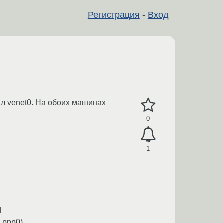
Регистрация
-
Вход
ал venet0. На обоих машинах
0
1
d
: ppp0)