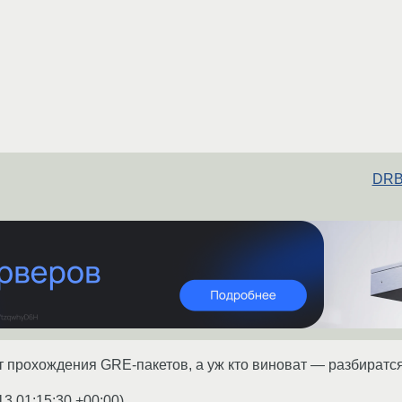
DRBD
т прохождения GRE-пакетов, а уж кто виноват — разбиратся 
13 01:15:30 +00:00
)