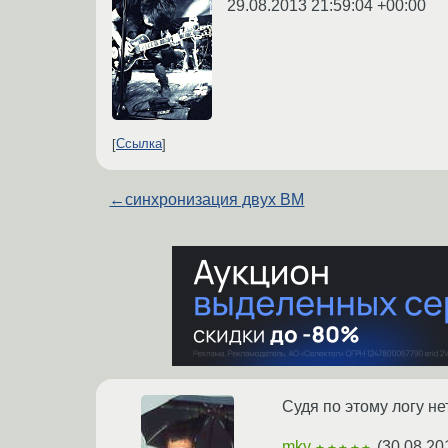
29.08.2013 21:59:04 +00:00
Ссылка
←
синхронизация двух ВМ
Судя по этому логу не
mky
(
30.08.20
★★★★★