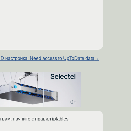
 настройка: Need access to UpToDate data
→
вам, начните с правил iptables.