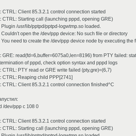
: CTRL: Client 85.3.2.1 control connection started
]: CTRL: Starting call (launching pppd, opening GRE)
 Plugin /usr/lib/pptpd/pptpd-logwtmp.so loaded.
 Couldn't open the /dev/ppp device: No such file or directory
: You need to create the /dev/ppp device node by executing the
: GRE: read(fd=6,buffer=6075a0,len=8196) from PTY failed: status
ermination of pppd, check option syntax and pppd logs
: CTRL: PTY read or GRE write failed (pty,gre)=(6,7)
]: CTRL: Reaping child PPP[2741]
: CTRL: Client 85.3.2.1 control connection finished^C
апустил:
 /dev/ppp c 108 0
: CTRL: Client 85.3.2.1 control connection started
]: CTRL: Starting call (launching pppd, opening GRE)
 Plugin /usr/lib/pptpd/pptpd-logwtmp.so loaded.