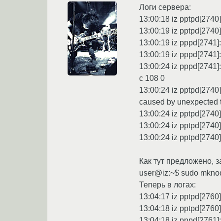
Логи сервера:
13:00:18 iz pptpd[2740]
13:00:19 iz pptpd[2740
13:00:19 iz pppd[2741]:
13:00:19 iz pppd[2741]:
13:00:24 iz pppd[2741]
c 108 0
13:00:24 iz pptpd[2740]
caused by unexpected t
13:00:24 iz pptpd[2740]
13:00:24 iz pptpd[2740
13:00:24 iz pptpd[2740]
Как тут предложено, з
user@iz:~$ sudo mknod
Теперь в логах:
13:04:17 iz pptpd[2760]
13:04:18 iz pptpd[2760
13:04:18 iz pppd[2761]: