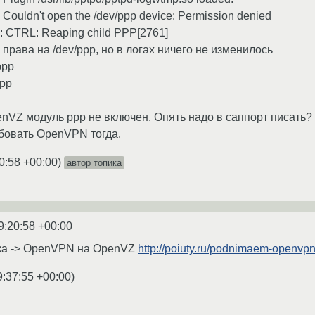
: Couldn't open the /dev/ppp device: Permission denied
]: CTRL: Reaping child PPP[2761]
права на /dev/ppp, но в логах ничего не изменилось
ppp
ppp
enVZ модуль ppp не включен. Опять надо в саппорт писать? Ч
бовать OpenVPN тогда.
0:58 +00:00
)
автор топика
9:20:58 +00:00
ка -> OpenVPN на OpenVZ
http://poiuty.ru/podnimaem-openvp
9:37:55 +00:00
)