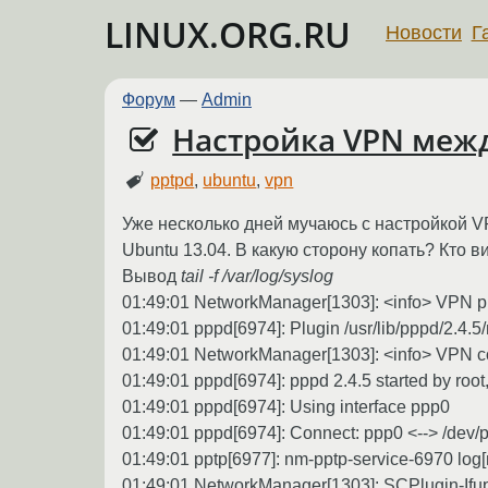
LINUX.ORG.RU
Новости
Г
Форум
—
Admin
Настройка VPN меж
pptpd
,
ubuntu
,
vpn
Уже несколько дней мучаюсь с настройкой V
Ubuntu 13.04. В какую сторону копать? Кто в
Вывод
tail -f /var/log/syslog
01:49:01 NetworkManager[1303]: <info> VPN plu
01:49:01 pppd[6974]: Plugin /usr/lib/pppd/2.4.
01:49:01 NetworkManager[1303]: <info> VPN co
01:49:01 pppd[6974]: pppd 2.4.5 started by root,
01:49:01 pppd[6974]: Using interface ppp0
01:49:01 pppd[6974]: Connect: ppp0 <--> /dev/p
01:49:01 pptp[6977]: nm-pptp-service-6970 log[
01:49:01 NetworkManager[1303]: SCPlugin-Ifupdo