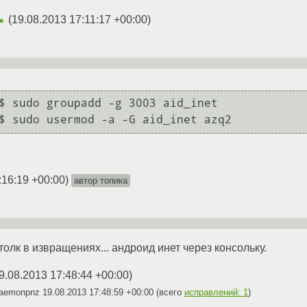
(
19.08.2013 17:11:17 +00:00
)
★
$ sudo groupadd -g 3003 aid_inet

$ sudo usermod -a -G aid_inet azq2
:16:19 +00:00
)
автор топика
толк в извращениях... андроид инет через консольку.
9.08.2013 17:48:44 +00:00
)
daemonpnz
19.08.2013 17:48:59 +00:00
(всего
исправлений: 1
)