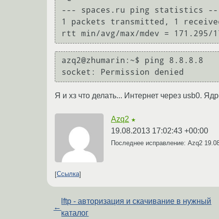
--- spaces.ru ping statistics ---
1 packets transmitted, 1 receive
rtt min/avg/max/mdev = 171.295/1
azq2@zhumarin:~$ ping 8.8.8.8

Я и хз что делать... Интернет через usb0. Я
Azq2
★
19.08.2013 17:02:43 +00:00
Последнее исправление: Azq2
19.0
Ссылка
lftp - авторизация и скачивание в нужный
←
каталог