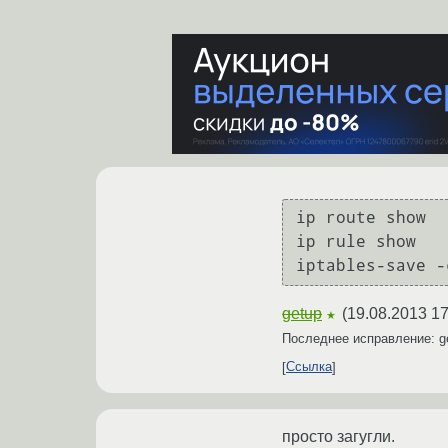
ip route show

ip rule show

getup
(
19.08.2013 17
★
Последнее исправление: g
Ссылка
просто загугли.