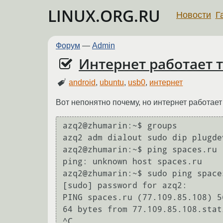
LINUX.ORG.RU
Новости
Г
Форум
—
Admin
Интернет работает т
android
,
ubuntu
,
usb0
,
интернет
Вот непонятно почему, но интернет работает 
azq2@zhumarin:~$ groups

azq2 adm dialout sudo dip plugde
azq2@zhumarin:~$ ping spaces.ru

ping: unknown host spaces.ru

azq2@zhumarin:~$ sudo ping spaces
[sudo] password for azq2: 

PING spaces.ru (77.109.85.108) 5
64 bytes from 77.109.85.108.stat
^C
