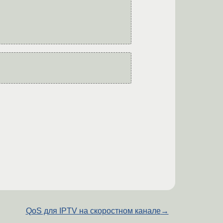
QoS для IPTV на скоростном канале
→