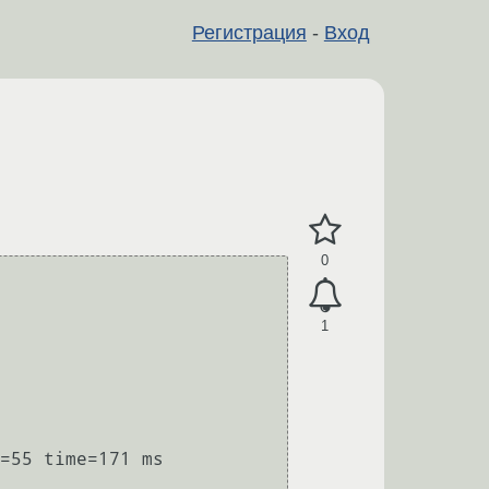
Регистрация
-
Вход
0
1
=55 time=171 ms
