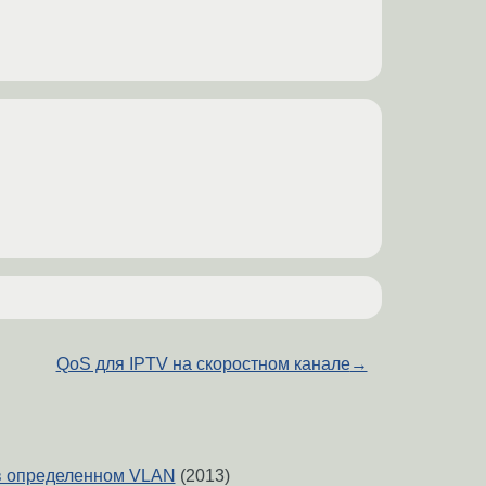
QoS для IPTV на скоростном канале
→
в определенном VLAN
(2013)