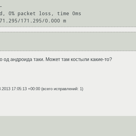


d, 0% packet loss, time 0ms

71.295/171.295/0.000 m
дро од андроида таки. Может там костыли какие-то?
8.2013 17:05:13 +00:00
(всего исправлений: 1)