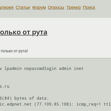
алерея
Статьи
Форум
Опросы
Трекер
Поиск
олько от рута
только от рута!
v lpadmin nopasswdlogin admin inet

.ru

6(84) bytes of data.

ic.edpnet.net (77.109.85.108): icmp_req=1 ttl