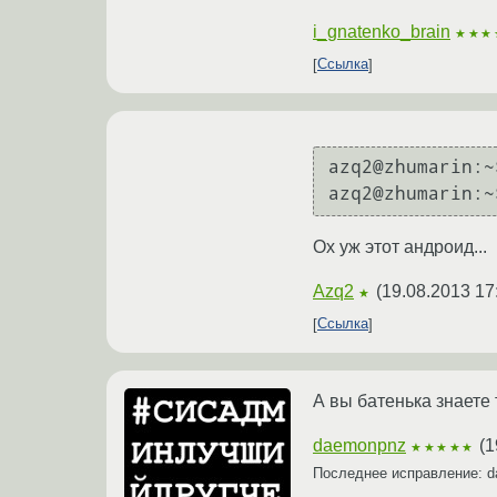
i_gnatenko_brain
★★★
Ссылка
azq2@zhumarin:~
azq2@zhumarin:~
Ох уж этот андроид...
Azq2
(
19.08.2013 17
★
Ссылка
А вы батенька знаете 
daemonpnz
(
1
★★★★★
Последнее исправление: 