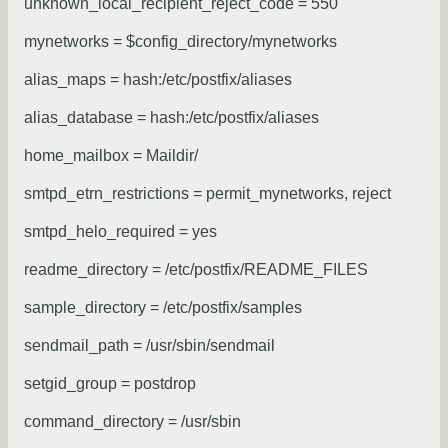
unknown_local_recipient_reject_code = 550
mynetworks = $config_directory/mynetworks
alias_maps = hash:/etc/postfix/aliases
alias_database = hash:/etc/postfix/aliases
home_mailbox = Maildir/
smtpd_etrn_restrictions = permit_mynetworks, reject
smtpd_helo_required = yes
readme_directory = /etc/postfix/README_FILES
sample_directory = /etc/postfix/samples
sendmail_path = /usr/sbin/sendmail
setgid_group = postdrop
command_directory = /usr/sbin