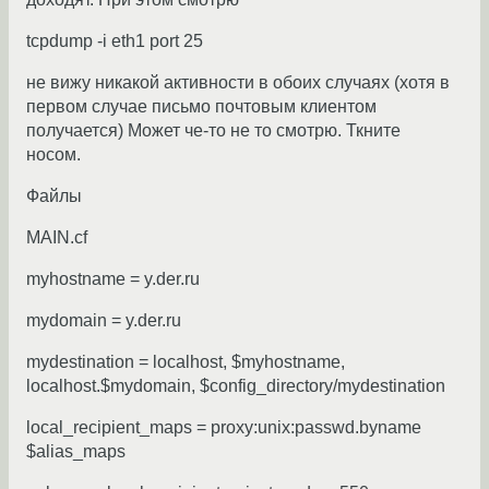
tcpdump -i eth1 port 25
не вижу никакой активности в обоих случаях (хотя в
первом случае письмо почтовым клиентом
получается) Может че-то не то смотрю. Ткните
носом.
Файлы
MAIN.cf
myhostname = y.der.ru
mydomain = y.der.ru
mydestination = localhost, $myhostname,
localhost.$mydomain, $config_directory/mydestination
local_recipient_maps = proxy:unix:passwd.byname
$alias_maps