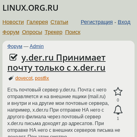
LINUX.ORG.RU
Новости
Галерея
Статьи
Регистрация
-
Вход
Форум
Опросы
Трекер
Поиск
Форум
—
Admin
y.der.ru Принимает
почту только с x.der.ru
dovecot
,
postfix
Есть почтовый сервер y.der.ru. Почта с него
отправляется и на внешние ящики (mail.ru)
0
и внутри и на другие мои почтовые сервера,
например, x.der.ru При отправке НА него с
другого филиала через почтовый сервер
1
x.der.ru письма доходят до адресатов. При
отправке НА него c внешних серверов письма не
доходят. При этом смотрю