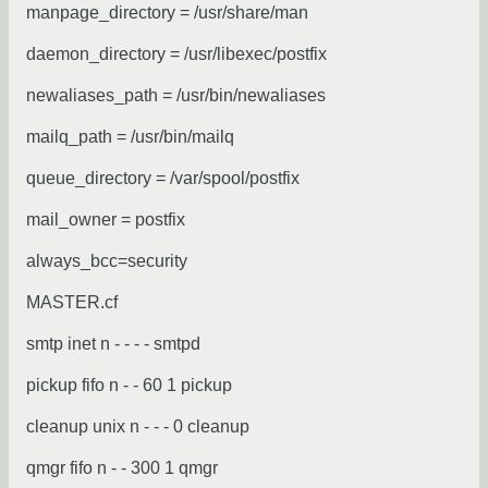
manpage_directory = /usr/share/man
daemon_directory = /usr/libexec/postfix
newaliases_path = /usr/bin/newaliases
mailq_path = /usr/bin/mailq
queue_directory = /var/spool/postfix
mail_owner = postfix
always_bcc=security
MASTER.cf
smtp inet n - - - - smtpd
pickup fifo n - - 60 1 pickup
cleanup unix n - - - 0 cleanup
qmgr fifo n - - 300 1 qmgr