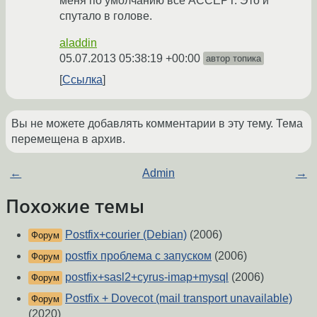
меня по умолчанию всё ACCEPT. Это и
спутало в голове.
aladdin
05.07.2013 05:38:19 +00:00
автор топика
Ссылка
Вы не можете добавлять комментарии в эту тему. Тема
перемещена в архив.
←
Admin
→
Похожие темы
Postfix+courier (Debian)
(2006)
Форум
postfix проблема с запуском
(2006)
Форум
postfix+sasl2+cyrus-imap+mysql
(2006)
Форум
Postfix + Dovecot (mail transport unavailable)
Форум
(2020)