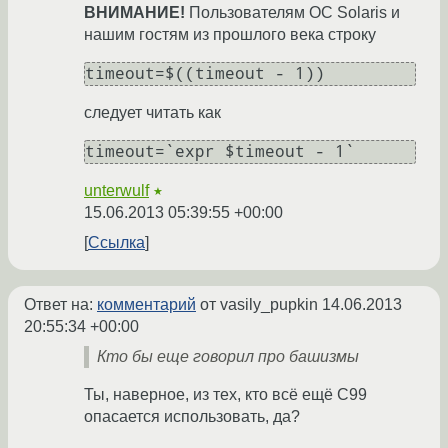
ВНИМАНИЕ!
Пользователям ОС Solaris и
нашим гостям из прошлого века строку
timeout=$((timeout - 1))
следует читать как
timeout=`expr $timeout - 1`
unterwulf
★
15.06.2013 05:39:55 +00:00
Ссылка
Ответ на:
комментарий
от vasily_pupkin
14.06.2013
20:55:34 +00:00
Кто бы еще говорил про башизмы
Ты, наверное, из тех, кто всё ещё С99
опасается использовать, да?