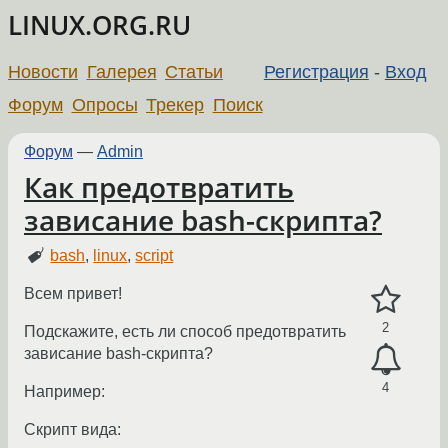
LINUX.ORG.RU
Новости
Галерея
Статьи
Регистрация
-
Вход
Форум
Опросы
Трекер
Поиск
Форум
—
Admin
Как предотвратить
зависание bash-скрипта?
bash
,
linux
,
script
Всем привет!
2
Подскажите, есть ли способ предотвратить
зависание bash-скрипта?
4
Например:
Скрипт вида: