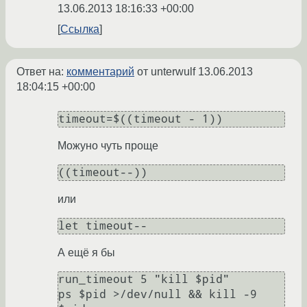
13.06.2013 18:16:33 +00:00
Ссылка
Ответ на:
комментарий
от unterwulf
13.06.2013
18:04:15 +00:00
timeout=$((timeout - 1))
Можуно чуть проще
((timeout--))
или
let timeout--
А ещё я бы
run_timeout 5 "kill $pid"

ps $pid >/dev/null && kill -9 