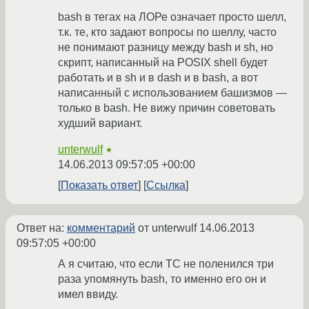
bash в тегах на ЛОРе означает просто шелл,
т.к. те, кто задают вопросы по шеллу, часто
не понимают разницу между bash и sh, но
скрипт, написанный на POSIX shell будет
работать и в sh и в dash и в bash, а вот
написанный с использованием башизмов —
только в bash. Не вижу причин советовать
худший вариант.
unterwulf
★
14.06.2013 09:57:05 +00:00
Показать ответ
Ссылка
Ответ на:
комментарий
от unterwulf
14.06.2013
09:57:05 +00:00
А я считаю, что если ТС не поленился три
раза упомянуть bash, то именно его он и
имел ввиду.