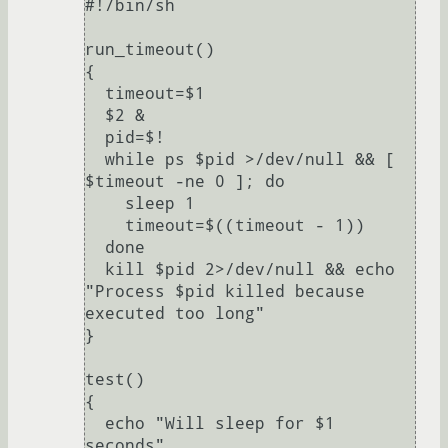
#!/bin/sh

run_timeout()

{

  timeout=$1

  $2 &

  pid=$!

  while ps $pid >/dev/null && [ 
$timeout -ne 0 ]; do

    sleep 1

    timeout=$((timeout - 1))

  done

  kill $pid 2>/dev/null && echo 
"Process $pid killed because 
executed too long"

}

test()

{

  echo "Will sleep for $1 
seconds"
