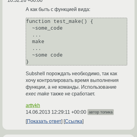
10:32:26 +00:00
А как быть с функцией вида:
function test_make() {

  ~some_code

  ...

  make

  ...

  ~some code

Subshell порождать необходимо, так как
хочу контролировать время выполнения
функции, а не команды. Использование
exec make
также не сработает.
arttykh
14.06.2013 12:29:11 +00:00
автор топика
Показать ответ
Ссылка