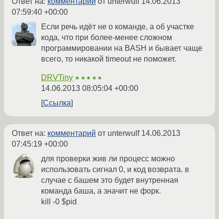
Ответ на:
комментарий
от unterwulf
14.06.2013
07:59:40 +00:00
Если речь идёт не о команде, а об участке
кода, что при более-менее сложном
программировании на BASH и бывает чаще
всего, то никакой timeout не поможет.
DRVTiny
★★★★★
14.06.2013 08:05:04 +00:00
Ссылка
Ответ на:
комментарий
от unterwulf
14.06.2013
07:45:19 +00:00
для проверки жив ли процесс можно
использовать сигнал 0, и код возврата. в
случае с башем это будет внутренная
команда баша, а значит не форк.
kill -0 $pid