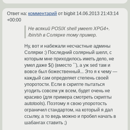
Ответ на:
комментарий
от bigbit
14.06.2013 21:43:14
+00:00
Не всякий POSIX shell умеет XPG4+.
/bin/sh в Солярке тому пример.
Ну, вот и набежали несчастные админы
Солярки :) Последний солярный шелл, с
которым мне приходилось иметь дело, не
умел даже $() (вместо ``), а уж sed там и
вовсе был божественный... Это я к чему —
каждый сам определяет степень своей
упоротости. Если в скрипте пытаться
угодить совсем уж всем, будет очень не
красиво (для примера смотреть скрипты
autotools). Поэтому я свою упоротость
ограничил стандартом, на который я дал
ссылку, а то ведь можно и пробел начать в
шабангах ставить ;)