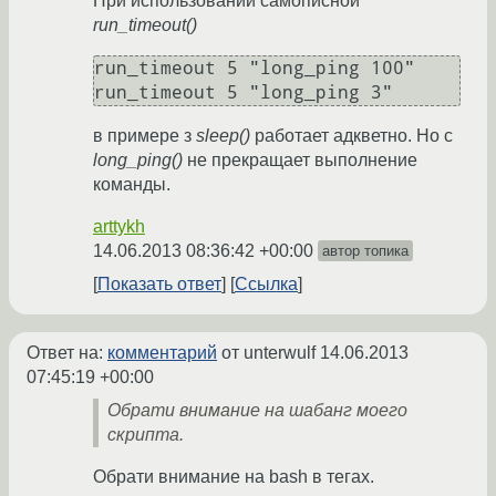
При использовании самописной
run_timeout()
run_timeout 5 "long_ping 100"

в примере з
sleep()
работает адкветно. Но с
long_ping()
не прекращает выполнение
команды.
arttykh
14.06.2013 08:36:42 +00:00
автор топика
Показать ответ
Ссылка
Ответ на:
комментарий
от unterwulf
14.06.2013
07:45:19 +00:00
Обрати внимание на шабанг моего
скрипта.
Обрати внимание на bash в тегах.