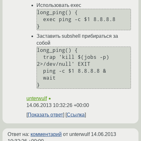
Использовать exec
long_ping() {

  exec ping -c $1 8.8.8.8

Заставить subshell прибираться за
собой
long_ping() {

  trap 'kill $(jobs -p) 
2>/dev/null' EXIT

  ping -c $1 8.8.8.8 &

  wait

unterwulf
★
14.06.2013 10:32:26 +00:00
Показать ответ
Ссылка
Ответ на:
комментарий
от unterwulf
14.06.2013