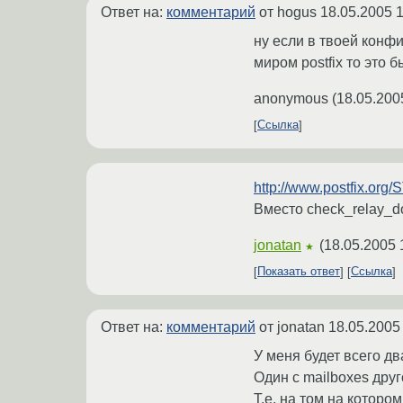
Ответ на:
комментарий
от hogus
18.05.2005 1
ну если в твоей конфи
миром postfix то это 
anonymous
(
18.05.200
Ссылка
http://www.postfix
Вместо check_relay_do
jonatan
(
18.05.2005 
★
Показать ответ
Ссылка
Ответ на:
комментарий
от jonatan
18.05.2005
У меня будет всего дв
Один с mailboxes друг
Т.е. на том на котором