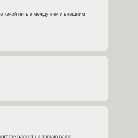
nge какой нить а между ним и внешним
port: the.backed-up.domain.name