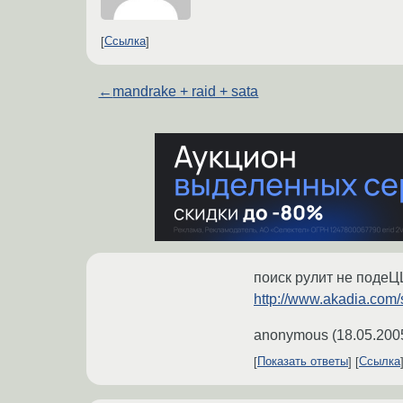
Ссылка
←
mandrake + raid + sata
поиск рулит не подеЦЦ
http://www.akadia.com/
anonymous
(
18.05.200
Показать ответы
Ссылка