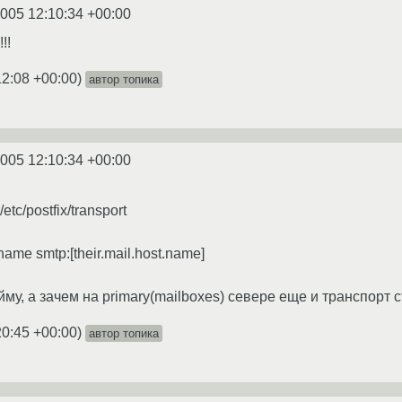
2005 12:10:34 +00:00
!!
12:08 +00:00
)
автор топика
2005 12:10:34 +00:00
etc/postfix/transport
ame smtp:[their.mail.host.name]
йму, а зачем на primary(mailboxes) севере еще и транспорт с
20:45 +00:00
)
автор топика