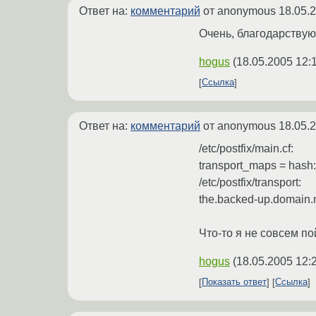
Ответ на:
комментарий
от anonymous
18.05.
Очень, благодарствую!
hogus
(
18.05.2005 12:
Ссылка
Ответ на:
комментарий
от anonymous
18.05.
/etc/postfix/main.cf:
transport_maps = hash:/
/etc/postfix/transport:
the.backed-up.domain.n
Что-то я не совсем по
hogus
(
18.05.2005 12:
Показать ответ
Ссылка