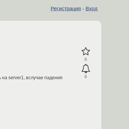
Регистрация
-
Вход
0
0
ь на server1, вслучае падения