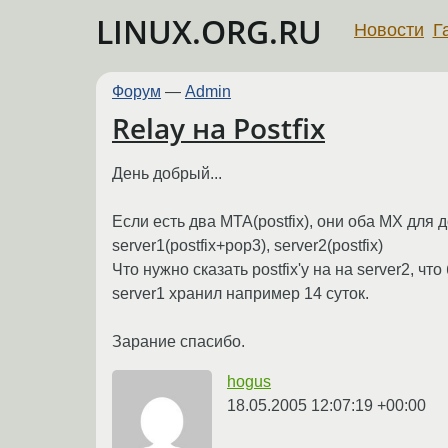
LINUX.ORG.RU
Новости
Г
Форум
—
Admin
Relay на Postfix
День добрый...
Если есть два MTA(postfix), они оба MX для 
server1(postfix+pop3), server2(postfix)
Что нужно сказать postfix'у на на server2, 
server1 хранил например 14 суток.
Зарание спасибо.
hogus
18.05.2005 12:07:19 +00:00