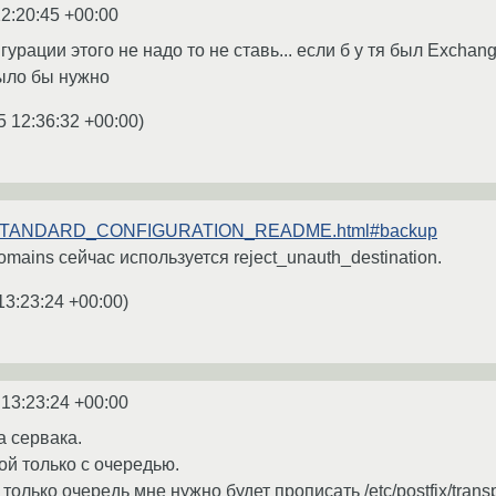
2:20:45 +00:00
гурации этого не надо то не ставь... если б у тя был Excha
было бы нужно
5 12:36:32 +00:00
)
.org/STANDARD_CONFIGURATION_README.html#backup
mains сейчас используется reject_unauth_destination.
13:23:24 +00:00
)
 13:23:24 +00:00
а сервака.
ой только с очередью.
 только очередь мне нужно будет прописать /etc/postfix/trans