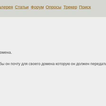
алерея
Статьи
Форум
Опросы
Трекер
Поиск
домена.
что бы он почту для своего домена которую он должен передат