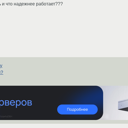
ь и что надежнее работает???
ку
й?