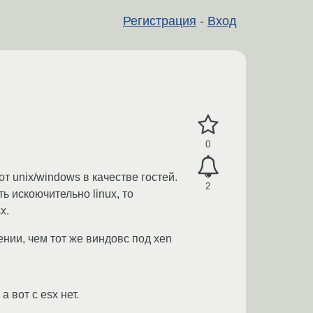
Регистрация
-
Вход
0
т unix/windows в качестве гостей.
2
ь искоючительно linux, то
x.
ении, чем тот же виндовс под xen
а вот с esx нет.