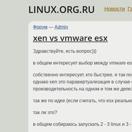
LINUX.ORG.RU
Новости
Г
Форум
—
Admin
xen vs vmware esx
Здравствуйте, есть вопрос)))
в общем интересует выбор между vmware esx
собственно интересует. кто быстрее. я так п
однако xen это паравиртуализация в случае с
производительность на одном и том же делез
так же по идее (если считать, что esx реаль
так ли это?
в общем собираюсь запускать 2 - 3 linux и 3 - 