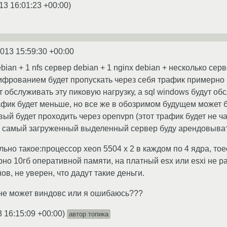
13 16:01:23 +00:00
)
2013 15:59:30 +00:00
ian + 1 nfs сервер debian + 1 nginx debian + несколько серв
ифрованием будет пропускать через себя трафик примерно 5 
т обслуживать эту пиковую нагрузку, а sql windows будут об
афик будет меньше, но все же в обозримом будущем может б
ый будет проходить через openvpn (этот трафик будет не час
я самый загруженный выделенный сервер буду арендовыват
но такое:процессор xeon 5504 x 2 в каждом по 4 ядра, тоест
но 10гб оперативной памяти, на платный esx или esxi не ра
ов, не уверен, что дадут такие деньги.
 не может виндовс или я ошибаюсь???
3 16:15:09 +00:00
)
автор топика