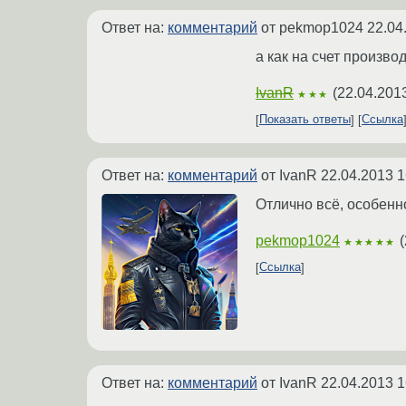
Ответ на:
комментарий
от pekmop1024
22.04
а как на счет произво
IvanR
(
22.04.201
★★★
Показать ответы
Ссылка
Ответ на:
комментарий
от IvanR
22.04.2013 1
Отлично всё, особенно
pekmop1024
(
★★★★★
Ссылка
Ответ на:
комментарий
от IvanR
22.04.2013 1