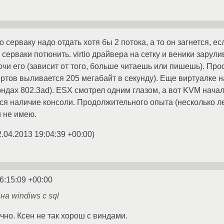
 серваку надо отдать хотя бы 2 потока, а то он загнется, ес
серваки потюнить. virtio драйвера на сетку и веники зарул
ючи его (зависит от того, больше читаешь или пишешь). Пр
ортов выливается 205 мегабайт в секунду). Еще виртуалке н
ондах 802.3ad). ESX смотрел одним глазом, а вот KVM нача
я наличие консоли. Продолжительного опыта (несколько ле
 не имею.
2.04.2013 19:04:39 +00:00
)
6:15:09 +00:00
на windiws с sql
чно. Ксен не так хорош с виндами.