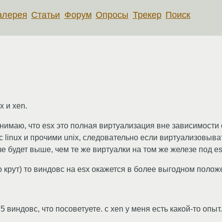
алерея
Статьи
Форум
Опросы
Трекер
Поиск
 и xen.
онимаю, что esx это полная виртуализация вне зависимости о
 linux и прочими unix, следовательно если виртуализовыват
е будет выше, чем те же виртуалки на том же железе под es
но крут) то виндовс на esx окажется в более выгодном полож
5 виндовс, что посоветуете. с xen у меня есть какой-то опыт. 