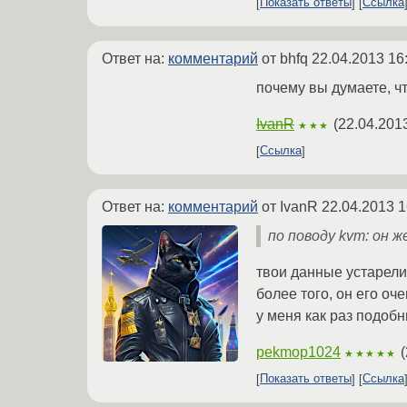
Показать ответы
Ссылка
Ответ на:
комментарий
от bhfq
22.04.2013 16
почему вы думаете, чт
IvanR
(
22.04.201
★★★
Ссылка
Ответ на:
комментарий
от IvanR
22.04.2013 1
по поводу kvm: он 
твои данные устарели 
более того, он его оч
у меня как раз подоб
pekmop1024
(
★★★★★
Показать ответы
Ссылка