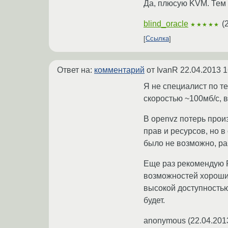
Да, плюсую KVM. Тем б
blind_oracle
(
★★★★★
Ссылка
Ответ на:
комментарий
от IvanR
22.04.2013 1
Я не специалист по т
скоростью ~100мб/с, в
В openvz потерь произ
прав и ресурсов, но в
было не возможно, раб
Еще раз рекомендую P
возможностей хороший
высокой доступностью
будет.
anonymous
(
22.04.201