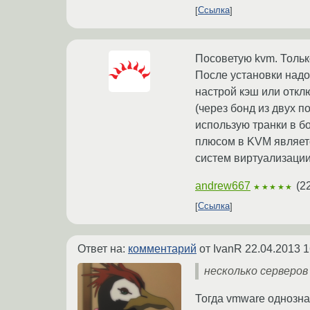
Ссылка
Посоветую kvm. Только
После установки надо 
настрой кэш или откл
(через бонд из двух п
использую транки в б
плюсом в KVM являетс
систем виртуализации
andrew667
(
2
★★★★★
Ссылка
Ответ на:
комментарий
от IvanR
22.04.2013 1
несколько серверов 
Тогда vmware однозна