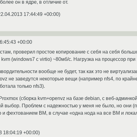
олее он в ядре, в отличие от.
22.04.2013 17:44:49 +00:00
)
6:45:43 +00:00
естам, проверил простое копирование с себя на себя больш
 kvm (windows7 с virtio) ~80мб/с. Нагрузка на процессор п
вордительности вообще не будет, так как это не виртуализ
 ovz не заведутся некоторые вещи (например nfs4, по крайн
отала только nfs3).
roxmox (сборка kvm+openvz на базе debian, c веб-админкой
 выбор. Проблем с надежностью у меня не было, но они (
 и фехтованием ВМ, в случае «одна нода на все ВМ и лок
3 18:04:19 +00:00
)