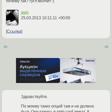
почему так? гугл молчит :(
avin
25.03.2013 10:11:11 +00:00
Ссылка
←
→
Здравствуйте.
По моему таких опций там и не должно
быть.Они кажись в pptp.conf лежат. А