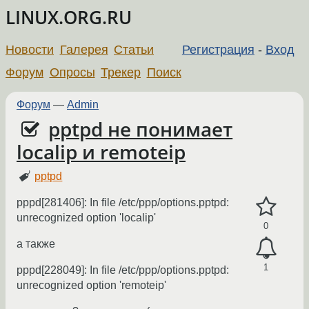
LINUX.ORG.RU
Новости
Галерея
Статьи
Регистрация
-
Вход
Форум
Опросы
Трекер
Поиск
Форум
—
Admin
pptpd не понимает
localip и remoteip
pptpd
pppd[281406]: In file /etc/ppp/options.pptpd:
unrecognized option 'localip'
0
а также
1
pppd[228049]: In file /etc/ppp/options.pptpd:
unrecognized option 'remoteip'