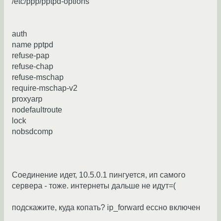
/etc/ppp/pptpd-options
auth
name pptpd
refuse-pap
refuse-chap
refuse-mschap
require-mschap-v2
proxyarp
nodefaultroute
lock
nobsdcomp
Соединение идет, 10.5.0.1 пингуется, ип самого
сервера - тоже. интернеты дальше не идут=(
подскажите, куда копать? ip_forward ессно включен