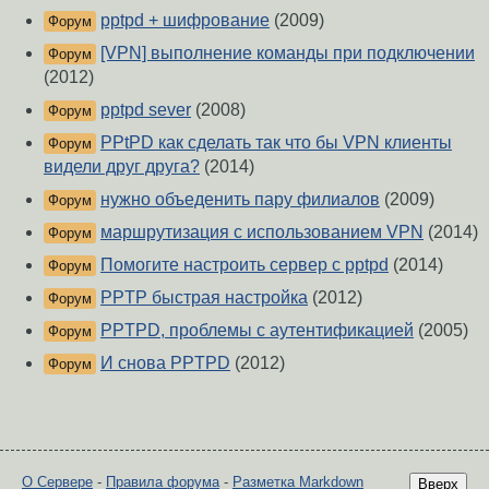
pptpd + шифрование
(2009)
Форум
[VPN] выполнение команды при подключении
Форум
(2012)
pptpd sever
(2008)
Форум
PPtPD как сделать так что бы VPN клиенты
Форум
видели друг друга?
(2014)
нужно объеденить пару филиалов
(2009)
Форум
маршрутизация с использованием VPN
(2014)
Форум
Помогите настроить сервер с pptpd
(2014)
Форум
PPTP быстрая настройка
(2012)
Форум
PPTPD, проблемы с аутентификацией
(2005)
Форум
И снова PPTPD
(2012)
Форум
О Сервере
-
Правила форума
-
Разметка Markdown
Вверх