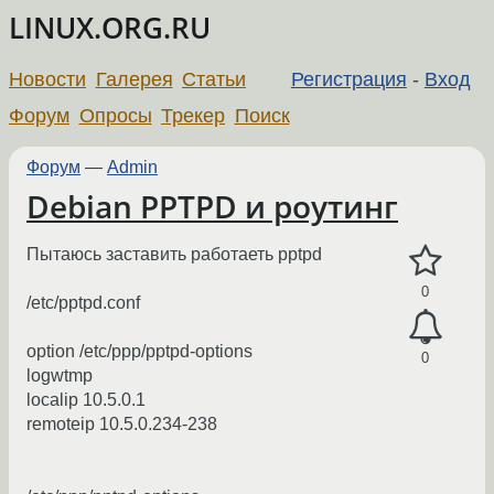
LINUX.ORG.RU
Новости
Галерея
Статьи
Регистрация
-
Вход
Форум
Опросы
Трекер
Поиск
Форум
—
Admin
Debian PPTPD и роутинг
Пытаюсь заставить работаеть pptpd
0
/etc/pptpd.conf
option /etc/ppp/pptpd-options
0
logwtmp
localip 10.5.0.1
remoteip 10.5.0.234-238