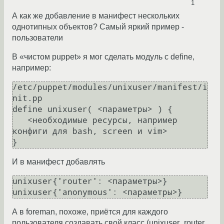
1
А как же добавление в манифест нескольких
однотипных объектов? Самый яркий пример -
пользователи
В «чистом puppet» я мог сделать модуль с define,
например:
/etc/puppet/modules/unixuser/manifest/i
nit.pp

define unixuser( <параметры> ) {

   <необходимые ресурсы, например 
конфиги для bash, screen и vim>

}
И в манифест добавлять
unixuser{'router': <параметры>}

unixuser{'anonymous': <параметры>}
А в foreman, похоже, приётся для каждого
пользователя создавать свой класс (unixuser_router