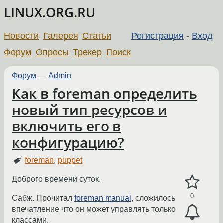
LINUX.ORG.RU
Новости
Галерея
Статьи
Регистрация
-
Вход
Форум
Опросы
Трекер
Поиск
Форум
—
Admin
Как в foreman определить
новый тип ресурсов и
включить его в
конфигурацию?
foreman
,
puppet
Доброго времени суток.
0
Сабж. Прочитал
foreman manual
, сложилось
впечатление что он может управлять только
классами.