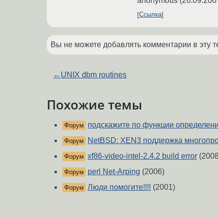
anonymous
(
26.09.200
Ссылка
Вы не можете добавлять комментарии в эту т
←
UNIX dbm routines
Похожие темы
подскажите по функции определени
Форум
NetBSD: XEN3 поддержка многопро
Форум
xf86-video-intel-2.4.2 build error
(2008
Форум
perl Net-Arping
(2006)
Форум
Люди помогите!!!!
(2001)
Форум