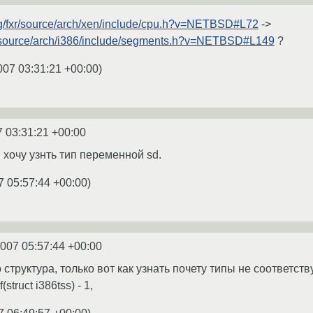
.org/fxr/source/arch/xen/include/cpu.h?v=NETBSD#L72
->
fxr/source/arch/i386/include/segments.h?v=NETBSD#L149
?
007 03:31:21 +00:00
)
7 03:31:21 +00:00
я хочу узнть тип переменной sd.
7 05:57:44 +00:00
)
2007 05:57:44 +00:00
 структура, только вот как узнать почету типы не соответств
(struct i386tss) - 1,