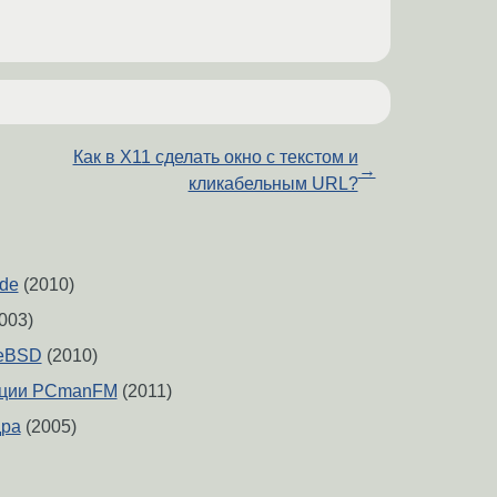
Как в X11 сделать окно с текстом и
→
кликабельным URL?
ade
(2010)
003)
eeBSD
(2010)
яции PCmanFM
(2011)
дра
(2005)