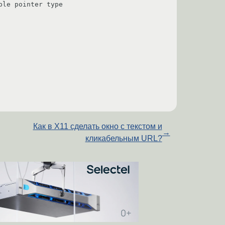
le pointer type 

Как в X11 сделать окно с текстом и
→
кликабельным URL?