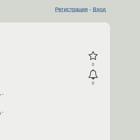
Регистрация
-
Вход
0
0
' 

' 
