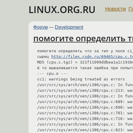
LINUX.ORG.RU
Новости
Г
Форум
—
Development
помогите определить т
помогите определить что за тип у поля ci_
сырец 
http://files.rsdn.ru/69465/cpu.c.t
MD5 (cpu.c.tgz) = 321f11099ddbea1a1c1938c
А то вываливается такая ошибка при попыт
--- cpu.o --- 

cc1: warnings being treated as errors 

/usr/src/sys/arch/xen/i386/cpu.c: In func
/usr/src/sys/arch/xen/i386/cpu.c:213: wa
/usr/src/sys/arch/xen/i386/cpu.c: In func
/usr/src/sys/arch/xen/i386/cpu.c:689: wa
/usr/src/sys/arch/xen/i386/cpu.c:690: wa
/usr/src/sys/arch/xen/i386/cpu.c:701: wa
/usr/src/sys/arch/xen/i386/cpu.c:716: wa
/usr/src/sys/arch/xen/i386/cpu.c: In fun
/usr/src/sys/arch/xen/i386/cpu.c:823: wa