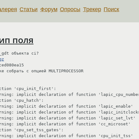
алерея
Статьи
Форум
Опросы
Трекер
Поиск
ип поля
gdt объекта ci? 

gz
ed080ea15

ке собрать с опцией MULTIPROCESSOR

tion 'cpu_init_first': 

rning: implicit declaration of function 'lapic_cpu_number
tion 'cpu_hatch': 

rning: implicit declaration of function 'lapic_enable' 

rning: implicit declaration of function 'lapic_initclocks
rning: implicit declaration of function 'lapic_set_lvt' 

rning: implicit declaration of function 'cc_microset' 

ction 'cpu_set_tss_gates': 

rning: implicit declaration of function 'cpu_init_tss' 
