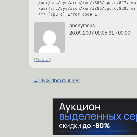
/usr/src/sys/arch/xen/i386/cpu.c:827: wa
/usr/src/sys/arch/xen/i386/cpu.c:828: er
*** [cpu.o] Error code 1
anonymous
26.09.2007 00:05:31 +00:00
Ссылка
←
UNIX dbm routines