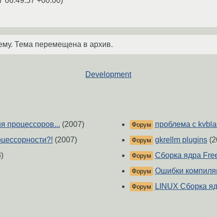
7 06:49:57 +00:00
)
ему. Тема перемещена в архив.
Development
я процессоров...
(2007)
проблема с kvbl
Форум
цессорности?!
(2007)
gkrellm plugins
(2
Форум
)
Сборка ядра Fr
Форум
Ошибки компил
Форум
LINUX Сборка я
Форум