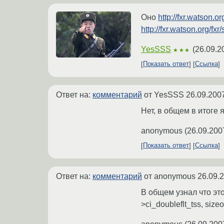
Оно
http://fxr.watson
http://fxr.watson.org/
YesSSS
(
26.09.2
★★★
Показать ответ
Ссылка
Ответ на:
комментарий
от YesSSS
26.09.200
Нет, в общем в итоге 
anonymous
(
26.09.200
Показать ответ
Ссылка
Ответ на:
комментарий
от anonymous
26.09.
В общем узнал что это
>ci_doubleflt_tss, sizeof