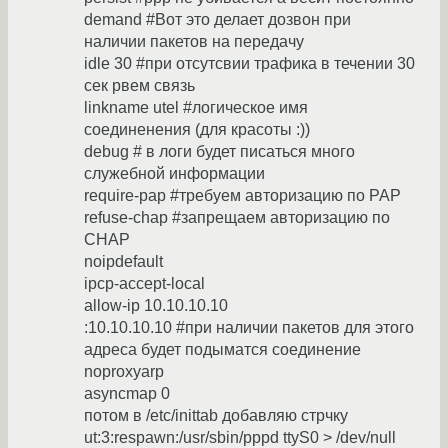
demand #Вот это делает дозвон при
наличии пакетов на передачу
idle 30 #при отсутсвии трафика в течении 30
сек рвем связь
linkname utel #логическое имя
соединенения (для красоты :))
debug # в логи будет писаться много
служебной информации
require-pap #требуем авторизацию по PAP
refuse-chap #запрещаем авторизацию по
CHAP
noipdefault
ipcp-accept-local
allow-ip 10.10.10.10
:10.10.10.10 #при наличии пакетов для этого
адреса будет подыматся соединение
noproxyarp
asyncmap 0
потом в /etc/inittab добавляю стрчку
ut:3:respawn:/usr/sbin/pppd ttyS0 > /dev/null