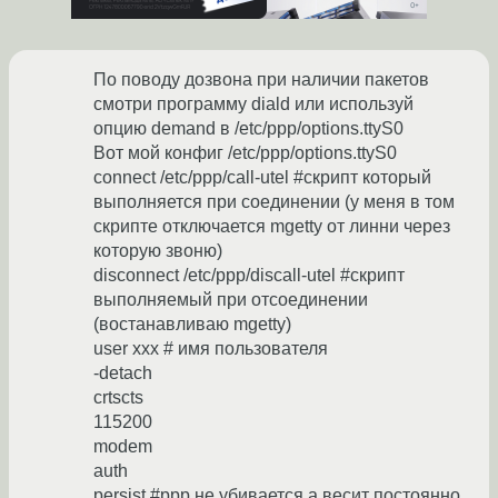
По поводу дозвона при наличии пакетов
смотри программу diald или используй
опцию demand в /etc/ppp/options.ttyS0
Вот мой конфиг /etc/ppp/options.ttyS0
connect /etc/ppp/call-utel #скрипт который
выполняется при соединении (у меня в том
скрипте отключается mgetty от линни через
которую звоню)
disconnect /etc/ppp/discall-utel #скрипт
выполняемый при отсоединении
(востанавливаю mgetty)
user xxx # имя пользователя
-detach
crtscts
115200
modem
auth
persist #ppp не убивается а весит постоянно