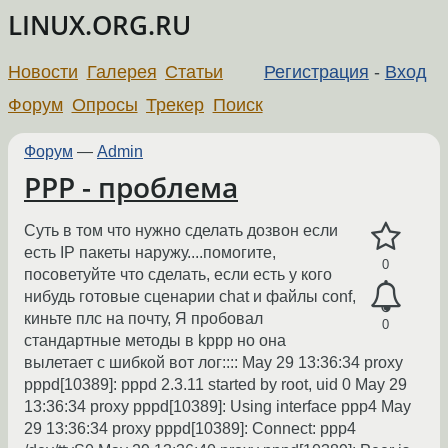
LINUX.ORG.RU
Новости
Галерея
Статьи
Регистрация
-
Вход
Форум
Опросы
Трекер
Поиск
Форум
—
Admin
PPP - проблема
Суть в том что нужно сделать дозвон если
есть IP пакеты наружу....помогите,
0
посоветуйте что сделать, если есть у кого
нибудь готовые сценарии chat и файлы conf,
киньте плс на почту, Я пробовал
0
стандартные методы в kppp но она
вылетает с шибкой вот лог:::: May 29 13:36:34 proxy
pppd[10389]: pppd 2.3.11 started by root, uid 0 May 29
13:36:34 proxy pppd[10389]: Using interface ppp4 May
29 13:36:34 proxy pppd[10389]: Connect: ppp4