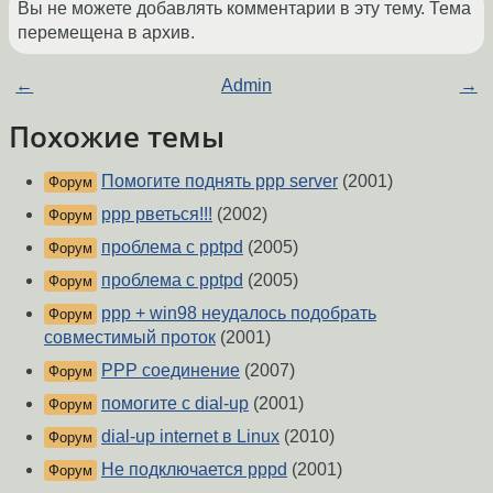
Вы не можете добавлять комментарии в эту тему. Тема
перемещена в архив.
←
Admin
→
Похожие темы
Помогите поднять ppp server
(2001)
Форум
ppp рветься!!!
(2002)
Форум
проблема с pptpd
(2005)
Форум
проблема с pptpd
(2005)
Форум
ppp + win98 неудалось подобрать
Форум
совместимый проток
(2001)
PPP соединение
(2007)
Форум
помогите с dial-up
(2001)
Форум
dial-up internet в Linux
(2010)
Форум
Не подключается pppd
(2001)
Форум