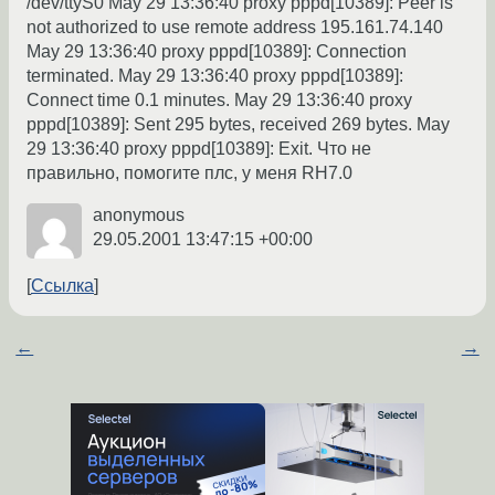
/dev/ttyS0 May 29 13:36:40 proxy pppd[10389]: Peer is
not authorized to use remote address 195.161.74.140
May 29 13:36:40 proxy pppd[10389]: Connection
terminated. May 29 13:36:40 proxy pppd[10389]:
Connect time 0.1 minutes. May 29 13:36:40 proxy
pppd[10389]: Sent 295 bytes, received 269 bytes. May
29 13:36:40 proxy pppd[10389]: Exit. Что не
правильно, помогите плс, у меня RH7.0
anonymous
29.05.2001 13:47:15 +00:00
Ссылка
←
→