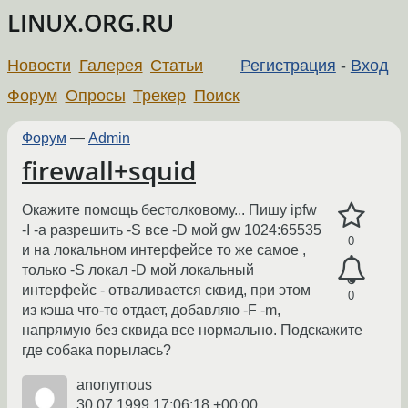
LINUX.ORG.RU
Новости
Галерея
Статьи
Регистрация
-
Вход
Форум
Опросы
Трекер
Поиск
Форум
—
Admin
firewall+squid
Окажите помощь бестолковому... Пишу ipfw
-I -a разрешить -S все -D мой gw 1024:65535
0
и на локальном интерфейсе то же самое ,
только -S локал -D мой локальный
интерфейс - отваливается сквид, при этом
0
из кэша что-то отдает, добавляю -F -m,
напрямую без сквида все нормально. Подскажите
где собака порылась?
anonymous
30.07.1999 17:06:18 +00:00