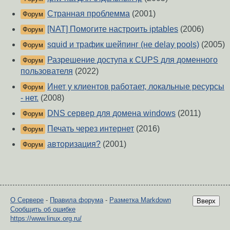
Странная проблемма
(2001)
Форум
[NAT] Помогите настроить iptables
(2006)
Форум
squid и трафик шейпинг (не delay pools)
(2005)
Форум
Разрешение доступа к CUPS для доменного
Форум
пользователя
(2022)
Инет у клиентов работает, локальные ресурсы
Форум
- нет.
(2008)
DNS сервер для домена windows
(2011)
Форум
Печать через интернет
(2016)
Форум
авторизация?
(2001)
Форум
О Сервере
-
Правила форума
-
Разметка Markdown
Вверх
Сообщить об ошибке
https://www.linux.org.ru/