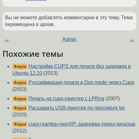
Вы не можете добавлять комментарии в эту тему. Тема
перемещена в архив.
←
Admin
→
Похожие темы
Настройки CUPS для печати без задержек в
Форум
Ubuntu 12.10
(2013)
Руссификация печати в Dos mode через Cups
Форум
(2003)
Печать на cups-принтер с LPRng
(2007)
Форум
Расшарить USB-принтер по протоколу lpr
Форум
(2020)
cups+samba->winXP: задержка перед печатью
Форум
(2012)