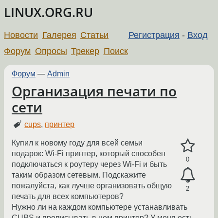
LINUX.ORG.RU
Новости
Галерея
Статьи
Регистрация
-
Вход
Форум
Опросы
Трекер
Поиск
Форум
—
Admin
Организация печати по
сети
cups
,
принтер
Купил к новому году для всей семьи
подарок: Wi-Fi принтер, который способен
0
подключаться к роутеру через Wi-Fi и быть
таким образом сетевым. Подскажите
пожалуйста, как лучше организовать общую
2
печать для всех компьютеров?
Нужно ли на каждом компьютере устанавливать
CUPS и прописывать в нем принтер? У меня есть