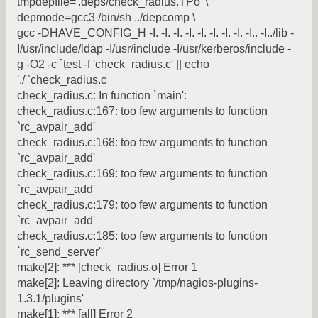
tmpdepfile='.deps/check_radius.TPo' \
depmode=gcc3 /bin/sh ../depcomp \
gcc -DHAVE_CONFIG_H -I. -I. -I. -I. -I. -I. -I. -I. -I.. -I../lib -
I/usr/include/ldap -I/usr/include -I/usr/kerberos/include -
g -O2 -c `test -f 'check_radius.c' || echo
'./'`check_radius.c
check_radius.c: In function `main':
check_radius.c:167: too few arguments to function
`rc_avpair_add'
check_radius.c:168: too few arguments to function
`rc_avpair_add'
check_radius.c:169: too few arguments to function
`rc_avpair_add'
check_radius.c:179: too few arguments to function
`rc_avpair_add'
check_radius.c:185: too few arguments to function
`rc_send_server'
make[2]: *** [check_radius.o] Error 1
make[2]: Leaving directory `/tmp/nagios-plugins-
1.3.1/plugins'
make[1]: *** [all] Error 2