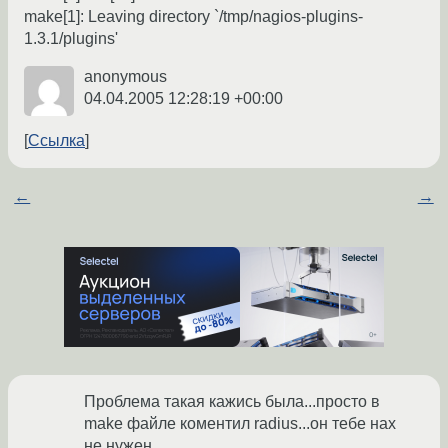
make[1]: Leaving directory `/tmp/nagios-plugins-
1.3.1/plugins'
anonymous
04.04.2005 12:28:19 +00:00
Ссылка
←
→
Проблема такая кажись была...просто в
make файле коментил radius...он тебе нах
не нужен