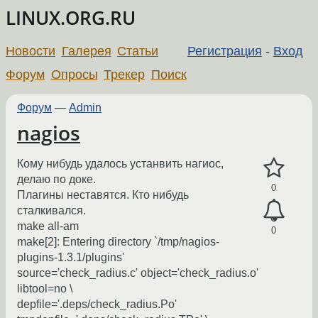
LINUX.ORG.RU
Новости
Галерея
Статьи
Регистрация
-
Вход
Форум
Опросы
Трекер
Поиск
Форум
—
Admin
nagios
Кому нибудь удалось устанвить нагиос,
делаю по доке.
0
Плагины неставятся. Кто нибудь
сталкивался.
make all-am
0
make[2]: Entering directory `/tmp/nagios-
plugins-1.3.1/plugins'
source='check_radius.c' object='check_radius.o'
libtool=no \
depfile='.deps/check_radius.Po'