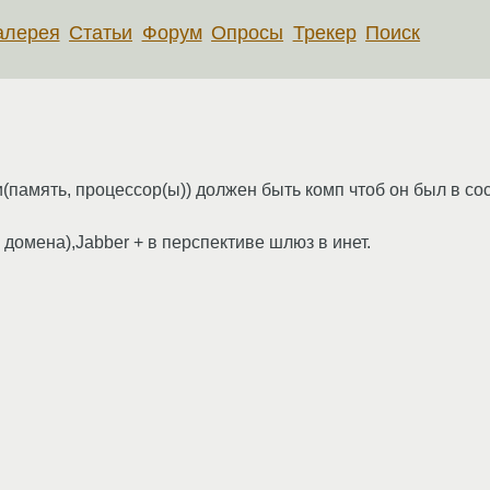
алерея
Статьи
Форум
Опросы
Трекер
Поиск
(память, процессор(ы)) должен быть комп чтоб он был в с
омена),Jabber + в перспективе шлюз в инет.