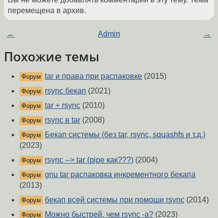
перемещена в архив.
←
Admin
→
Похожие темы
tar и права при распаковке
(2015)
Форум
rsync бекап
(2021)
Форум
tar + rsync
(2010)
Форум
rsync в tar
(2008)
Форум
Бекап системы (без tar, rsync, squashfs и т.д.)
Форум
(2023)
rsync --> tar (pipe как???)
(2004)
Форум
gnu tar распаковка инкрементного бекапа
Форум
(2013)
бекап всей системы при помощи rsync
(2014)
Форум
Можно быстрей, чем rsync -a?
(2023)
Форум