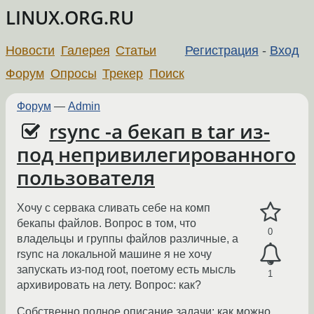
LINUX.ORG.RU
Новости
Галерея
Статьи
Регистрация
-
Вход
Форум
Опросы
Трекер
Поиск
Форум
—
Admin
rsync -a бекап в tar из-
под непривилегированного
пользователя
Хочу с сервака сливать себе на комп
бекапы файлов. Вопрос в том, что
0
владельцы и группы файлов различные, а
rsync на локальной машине я не хочу
запускать из-под root, поетому есть мысль
1
архивировать на лету. Вопрос: как?
Собственно полное описание задачи: как можно