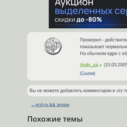
Проверил - действите
показывает нормально,
На обычном ядре с о
Andy_ua
(
10.03.2005
★
Ссылка
Вы не можете добавлять комментарии в эту т
←
ircd-ru && anope
Похожие темы