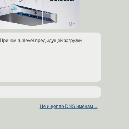
 Причем runlevel предыдущей загрузки
Не ищет по DNS именам
→