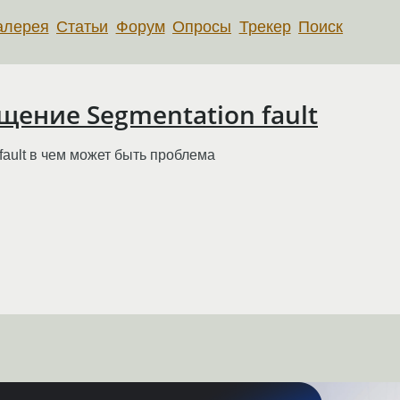
алерея
Статьи
Форум
Опросы
Трекер
Поиск
бщение Segmentation fault
fault в чем может быть проблема