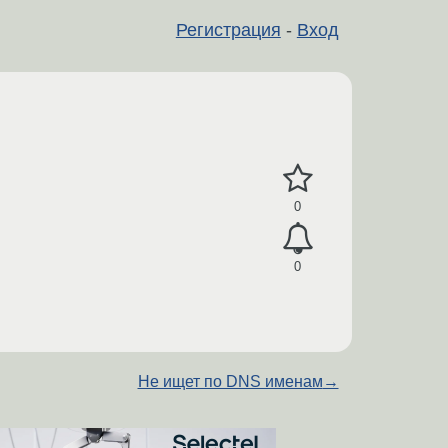
Регистрация
-
Вход
0
0
Не ищет по DNS именам
→