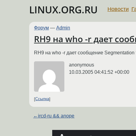
LINUX.ORG.RU
Новости
Г
Форум
—
Admin
RH9 на who -r дает соо
RH9 на who -r дает сообщение Segmentation 
anonymous
10.03.2005 04:41:52 +00:00
Ссылка
←
ircd-ru && anope