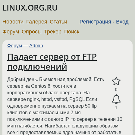
LINUX.ORG.RU
Новости
Галерея
Статьи
Регистрация
-
Вход
Форум
Опросы
Трекер
Поиск
Форум
—
Admin
Падает сервер от FTP
подключений
Добрый день. Бьемся над проблемой: Есть
сервер на Centos 6, хостится в
0
корпоративном облаке оверсана. На
сервере nginx, httpd, vsftpd, PgSQL Если
одновременно пускаем на сервер 50 ftp
1
клиентов с максимальными 2-мя
подключениями с одного IP, то сервер в течении 10
мин нагибается. Нагибается следующим образом:
все 4 предоставляемых ядра начинают работать в