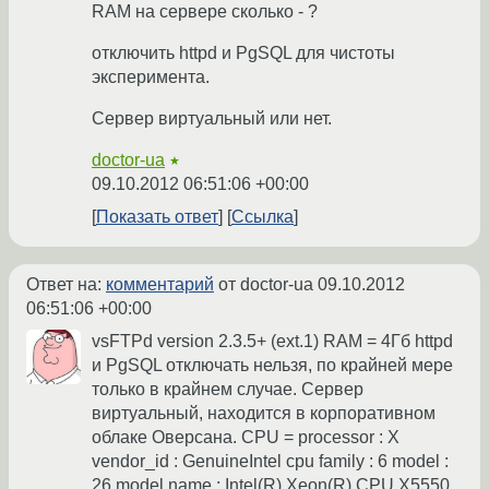
RAM на сервере сколько - ?
отключить httpd и PgSQL для чистоты
эксперимента.
Сервер виртуальный или нет.
doctor-ua
★
09.10.2012 06:51:06 +00:00
Показать ответ
Ссылка
Ответ на:
комментарий
от doctor-ua
09.10.2012
06:51:06 +00:00
vsFTPd version 2.3.5+ (ext.1) RAM = 4Гб httpd
и PgSQL отключать нельзя, по крайней мере
только в крайнем случае. Сервер
виртуальный, находится в корпоративном
облаке Оверсана. CPU = processor : X
vendor_id : GenuineIntel cpu family : 6 model :
26 model name : Intel(R) Xeon(R) CPU X5550