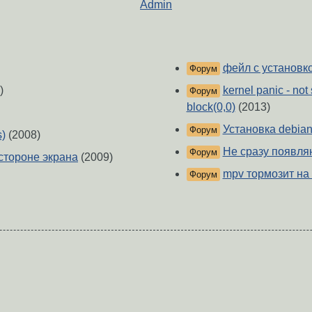
Admin
фейл с установк
Форум
)
kernel panic - not
Форум
block(0,0)
(2013)
Установка debian
Форум
s)
(2008)
Не сразу появляю
Форум
стороне экрана
(2009)
mpv тормозит на
Форум