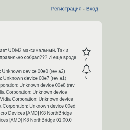
Регистрация
-
Вход
ывает UDM2 максимальный. Так и
не правильно собрал??? И еще вроде
0
n: Unknown device 00e0 (rev a2)
0
n: Unknown device 00e7 (rev a1)
rporation: Unknown device 00e8 (rev
idia Corporation: Unknown device
 nVidia Corporation: Unknown device
dia Corporation: Unknown device 00ed
Micro Devices [AMD] K8 NorthBridge
ices [AMD] K8 NorthBridge 01:00.0