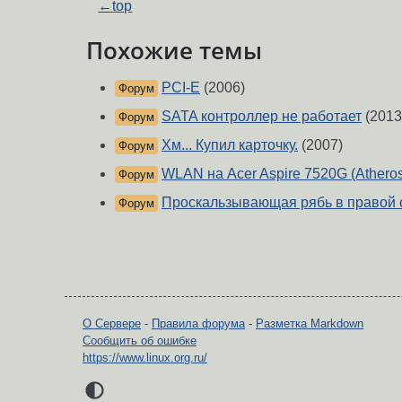
←
top
Похожие темы
PCI-E
(2006)
Форум
SATA контроллер не работает
(2013
Форум
Хм... Купил карточку.
(2007)
Форум
WLAN на Acer Aspire 7520G (Athero
Форум
Проскальзывающая рябь в правой 
Форум
О Сервере
-
Правила форума
-
Разметка Markdown
Сообщить об ошибке
https://www.linux.org.ru/