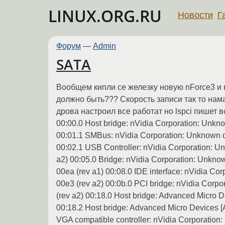
LINUX.ORG.RU
Новости
Г
Форум
—
Admin
SATA
Вообщем кипли се железку новую nForce3 и в
должно быть??? Скорость записи так то нама
дрова настроил все работат но lspci пишет в
00:00.0 Host bridge: nVidia Corporation: Unkno
00:01.1 SMBus: nVidia Corporation: Unknown de
00:02.1 USB Controller: nVidia Corporation: U
a2) 00:05.0 Bridge: nVidia Corporation: Unknow
00ea (rev a1) 00:08.0 IDE interface: nVidia Co
00e3 (rev a2) 00:0b.0 PCI bridge: nVidia Corp
(rev a2) 00:18.0 Host bridge: Advanced Micro
00:18.2 Host bridge: Advanced Micro Devices 
VGA compatible controller: nVidia Corporation