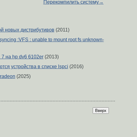
Перекомпилить систему
→
ой новых дистрибутивов
(2011)
 syncing :VFS : unable to mount root fs unknown-
 7 на hp dv6 6102er
(2013)
тся устройства в списке lspci
(2016)
 radeon
(2025)
Вверх