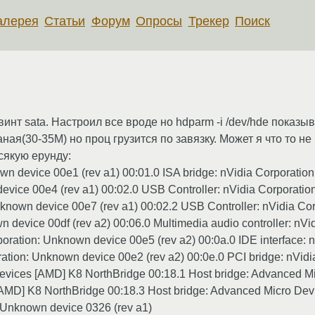
алерея
Статьи
Форум
Опросы
Трекер
Поиск
инт sata. Настроил все вроде но hdparm -i /dev/hde показ
ная(30-35М) но проц грузится по завязку. Может я что то 
сякую ерунду:
wn device 00e1 (rev a1) 00:01.0 ISA bridge: nVidia Corporatio
vice 00e4 (rev a1) 00:02.0 USB Controller: nVidia Corporatio
nknown device 00e7 (rev a1) 00:02.2 USB Controller: nVidia Co
n device 00df (rev a2) 00:06.0 Multimedia audio controller: nV
rporation: Unknown device 00e5 (rev a2) 00:0a.0 IDE interface:
oration: Unknown device 00e2 (rev a2) 00:0e.0 PCI bridge: nVi
 Devices [AMD] K8 NorthBridge 00:18.1 Host bridge: Advanced 
[AMD] K8 NorthBridge 00:18.3 Host bridge: Advanced Micro Dev
: Unknown device 0326 (rev a1)