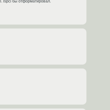
. lspci бы отформатировал.