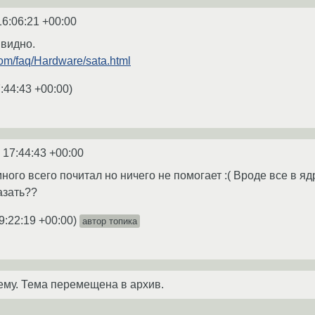
16:06:21 +00:00
 видно.
com/faq/Hardware/sata.html
:44:43 +00:00
)
 17:44:43 +00:00
ного всего почитал но ничего не помогает :( Вроде все в я
азать??
9:22:19 +00:00
)
автор топика
ему. Тема перемещена в архив.