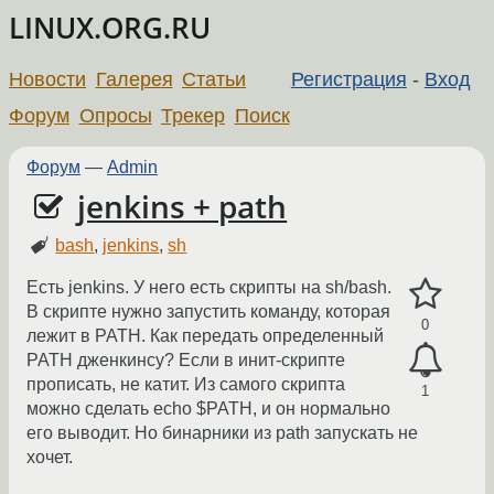
LINUX.ORG.RU
Новости
Галерея
Статьи
Регистрация
-
Вход
Форум
Опросы
Трекер
Поиск
Форум
—
Admin
jenkins + path
bash
,
jenkins
,
sh
Есть jenkins. У него есть скрипты на sh/bash.
В скрипте нужно запустить команду, которая
0
лежит в PATH. Как передать определенный
PATH дженкинсу? Если в инит-скрипте
прописать, не катит. Из самого скрипта
1
можно сделать echo $PATH, и он нормально
его выводит. Но бинарники из path запускать не
хочет.