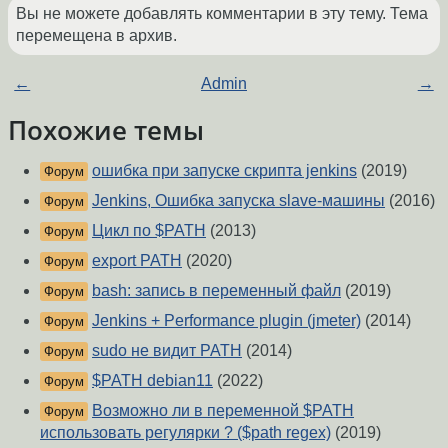
Вы не можете добавлять комментарии в эту тему. Тема
перемещена в архив.
←
Admin
→
Похожие темы
ошибка при запуске скрипта jenkins
(2019)
Форум
Jenkins, Ошибка запуска slave-машины
(2016)
Форум
Цикл по $PATH
(2013)
Форум
export PATH
(2020)
Форум
bash: запись в переменный файл
(2019)
Форум
Jenkins + Performance plugin (jmeter)
(2014)
Форум
sudo не видит PATH
(2014)
Форум
$PATH debian11
(2022)
Форум
Возможно ли в переменной $PATH
Форум
использовать регулярки ? ($path regex)
(2019)