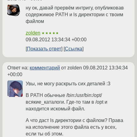
ну ок, давай прервём интригу, опубликовав
содержимое PATH и ls директории с твоим
файлом
zolden
★★★★★
09.08.2012 13:34:34 +00:00
Показать ответ
Ссылка
Ответ на:
комментарий
от zolden
09.08.2012 13:34:34
+00:00
Увы, не могу раскрыть сих деталей :3
В PATH обычные /bin:/usr/bin:/opt/
всякие_каталоги. Где-то там в /opt и
находится искомый файл.
А что даст ls директории с файлом? Права
на исполнение этого файла есть у всех,
если ты об этом.