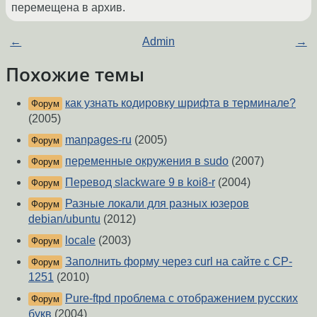
перемещена в архив.
←
Admin
→
Похожие темы
как узнать кодировку шрифта в терминале?
Форум
(2005)
manpages-ru
(2005)
Форум
переменные окружения в sudo
(2007)
Форум
Перевод slackware 9 в koi8-r
(2004)
Форум
Разные локали для разных юзеров
Форум
debian/ubuntu
(2012)
locale
(2003)
Форум
Заполнить форму через curl на сайте с CP-
Форум
1251
(2010)
Pure-ftpd проблема с отображением русских
Форум
букв
(2004)