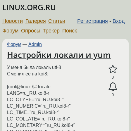
LINUX.ORG.RU
Новости
Галерея
Статьи
Регистрация
-
Вход
Форум
Опросы
Трекер
Поиск
Форум
—
Admin
Настройки локали и yum
У меня была локаль utf-8
Сменил ее на koi8:
0
[root@linuz /]# locale
LANG=ru_RU.koi8-r
0
LC_CTYPE="ru_RU.koi8-r"
LC_NUMERIC="ru_RU.koi8-r"
LC_TIME="ru_RU.koi8-r"
LC_COLLATE="ru_RU.koi8-r"
LC_MONETARY="ru_RU.koi8-r"