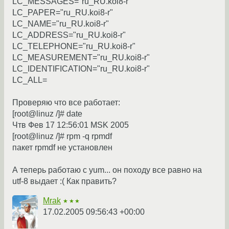
LC_MESSAGES="ru_RU.koi8-r"
LC_PAPER="ru_RU.koi8-r"
LC_NAME="ru_RU.koi8-r"
LC_ADDRESS="ru_RU.koi8-r"
LC_TELEPHONE="ru_RU.koi8-r"
LC_MEASUREMENT="ru_RU.koi8-r"
LC_IDENTIFICATION="ru_RU.koi8-r"
LC_ALL=
Проверяю что все работает:
[root@linuz /]# date
Чтв Фев 17 12:56:01 MSK 2005
[root@linuz /]# rpm -q rpmdf
пакет rpmdf не установлен
А теперь работаю с yum... он походу все равно на
utf-8 выдает :( Как править?
Mrak
★★★
17.02.2005 09:56:43 +00:00