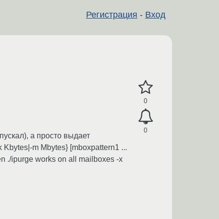
Регистрация
-
Вход
0
0
апускал), а просто выдает
-k Kbytes|-m Mbytes} [mboxpattern1 ...
en ./ipurge works on all mailboxes -x