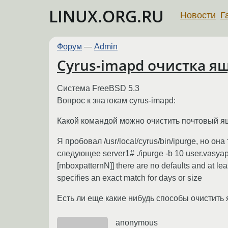
LINUX.ORG.RU
Новости
Г
Форум
—
Admin
Cyrus-imapd очистка я
Cистема FreeBSD 5.3
Вопрос к знатокам cyrus-imapd:
Какой командой можно очистить почтовый ящ
Я пробовал /usr/local/cyrus/bin/ipurge, но о
следующее server1# ./ipurge -b 10 user.vasyapup
[mboxpatternN]] there are no defaults and at leas
specifies an exact match for days or size
Есть ли еще какие нибудь способы очистить 
anonymous