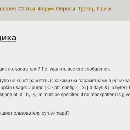
алерея
Статьи
Форум
Опросы
Трекер
Поиск
щика
ик пользователя? Т.е. удалить все его сообщения.
на тупо не хочет работать (с какими бы параметрами я её не з
kin usage: ./ipurge [-C <alt_config>] [-x] {-d days &| -b bytes|
t one of -d, -b, -k, -m must be specified if no mboxpattern is giv
ящик пользователя cyrus-imapd?