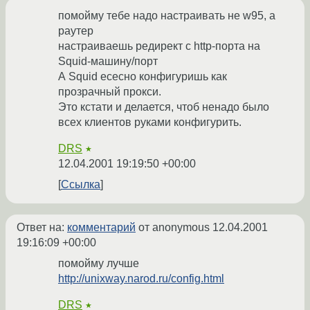
помойму тебе надо настраивать не w95, а
раутер
настраиваешь редирект с http-порта на
Squid-машину/порт
А Squid есесно конфигуришь как
прозрачный прокси.
Это кстати и делается, чтоб ненадо было
всех клиентов руками конфигурить.
DRS
★
12.04.2001 19:19:50 +00:00
Ссылка
Ответ на:
комментарий
от anonymous
12.04.2001
19:16:09 +00:00
помойму лучше
http://unixway.narod.ru/config.html
DRS
★