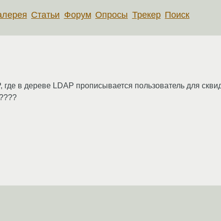
алерея
Статьи
Форум
Опросы
Трекер
Поиск
 где в дереве LDAP прописывается пользователь для сквида
?????