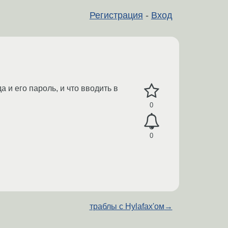
Регистрация
-
Вход
 и его пароль, и что вводить в
0
0
траблы с Hylafax'ом
→