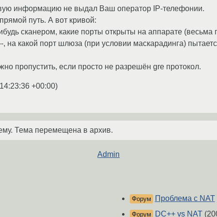
овую информацию не выдал Ваш оператор IP-телефонии.
 прямой путь. А вот кривой:
нибудь сканером, какие порты открыты на аппарате (весьма
|-----------, на какой порт шлюза (при условии маскарадинга) п
жно пропустить, если просто не разрешён gre протокол.
14:23:36 +00:00
)
ему. Тема перемещена в архив.
Admin
Проблема с NAT
Форум
DC++ vs NAT
(20
Форум