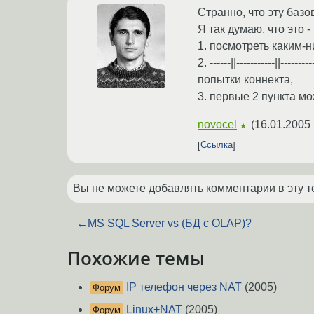
Странно, что эту баз
Я так думаю, что это -
1. посмотреть каким-
2. ------||-----------|
попытки коннекта,
3. первые 2 пункта мо
novocel
(
16.01.2005 
★
Ссылка
Вы не можете добавлять комментарии в эту т
←
MS SQL Server vs (БД с OLAP)?
Похожие темы
IP телефон через NAT
(2005)
Форум
Linux+NAT
(2005)
Форум