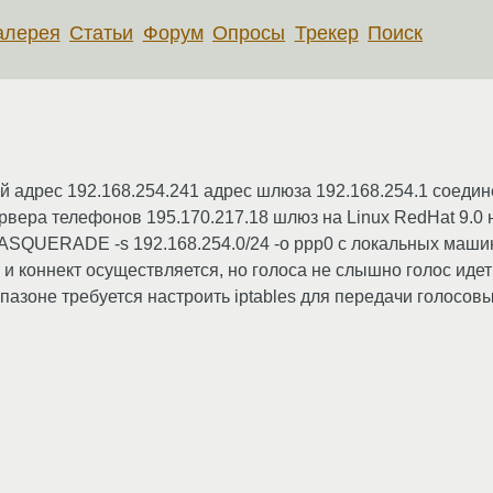
алерея
Статьи
Форум
Опросы
Трекер
Поиск
ый адрес 192.168.254.241 адрес шлюза 192.168.254.1 соед
вера телефонов 195.170.217.18 шлюз на Linux RedHat 9.0 н
MASQUERADE -s 192.168.254.0/24 -o ppp0 с локальных машин
 и коннект осуществляется, но голоса не слышно голос идет
зоне требуется настроить iptables для передачи голосовых