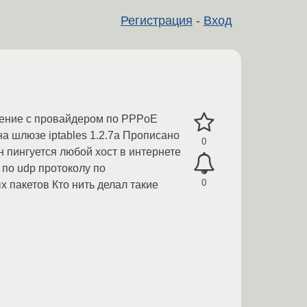
Регистрация
-
Вход
инение с провайдером по PPPoE
а шлюзе iptables 1.2.7a Прописано
0
 пингуется любой хост в интернете
 по udp протоколу по
0
 пакетов Кто нить делал такие