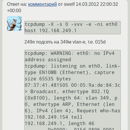
Ответ на:
комментарий
от swelf
14.03.2012 22:00:32
+00:00
tcpdump -X -s 0 -vvv -e -ni eth0 
host 192.168.249.1
249я подсеть на 349м vlan-е, т.е. 015d
tcpdump: WARNING: eth0: no IPv4 
address assigned

tcpdump: listening on eth0, link-
type EN10MB (Ethernet), capture 
size 65535 bytes

07:37:41.481505 00:05:9a:de:84:3c 
> Broadcast, ethertype 802.1Q 
(0x8100), length 64: vlan 349, p 
0, ethertype ARP, Ethernet (len 
6), IPv4 (len 4), Request who-has 
192.168.249.154 tell 
192.168.249.1, length 46

        0x0000:  015d 0806 0001 