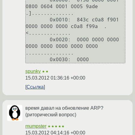
0800 0604 0001 0005 9ade  
.]..............

        0x0010:  843c c0a8 f901 
0000 0000 0000 c0a8 f99a  .
<..............

        0x0020:  0000 0000 0000 
0000 0000 0000 0000 0000  
................

        0x0030:  0000  
spunky
★★
15.03.2012 01:36:16 +00:00
Ссылка
время давал на обновление ARP?
(риторический вопрос)
mumpster
★★★★★
15.03.2012 04:14:16 +00:00