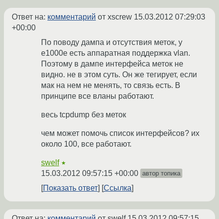
Ответ на:
комментарий
от xscrew
15.03.2012 07:29:03
+00:00
По поводу дампа и отсутствия меток, у
e1000e есть аппаратная поддержка vlan.
Поэтому в дампе интерфейса меток не
видно. не в этом суть. Он же тегирует, если
мак на нем не менять, то связь есть. В
принципе все вланы работают.
весь tcpdump без меток
чем может помочь список интерфейсов? их
около 100, все работают.
swelf
★
15.03.2012 09:57:15 +00:00
автор топика
Показать ответ
Ссылка
Ответ на:
комментарий
от swelf
15.03.2012 09:57:15