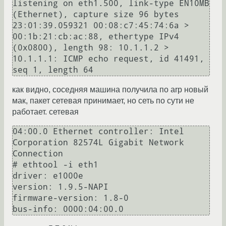
listening on eth1.500, link-type EN10MB 
(Ethernet), capture size 96 bytes

23:01:39.059321 00:08:c7:45:74:6a > 
00:1b:21:cb:ac:88, ethertype IPv4 
(0x0800), length 98: 10.1.1.2 > 
10.1.1.1: ICMP echo request, id 41491, 
как видно, соседняя машина получила по arp новый
мак, пакет сетевая принимает, но сеть по сути не
работает. сетевая
04:00.0 Ethernet controller: Intel 
Corporation 82574L Gigabit Network 
Connection

# ethtool -i eth1

driver: e1000e

version: 1.9.5-NAPI

firmware-version: 1.8-0
