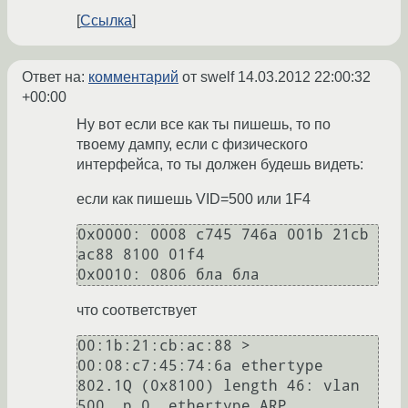
Ссылка
Ответ на:
комментарий
от swelf
14.03.2012 22:00:32
+00:00
Ну вот если все как ты пишешь, то по
твоему дампу, если с физического
интерфейса, то ты должен будешь видеть:
если как пишешь VID=500 или 1F4
0x0000: 0008 c745 746a 001b 21cb 
ac88 8100 01f4 

0x0010: 0806 бла бла
что соответствует
00:1b:21:cb:ac:88 > 
00:08:c7:45:74:6a ethertype 
802.1Q (0x8100) length 46: vlan 
500, p 0, ethertype ARP