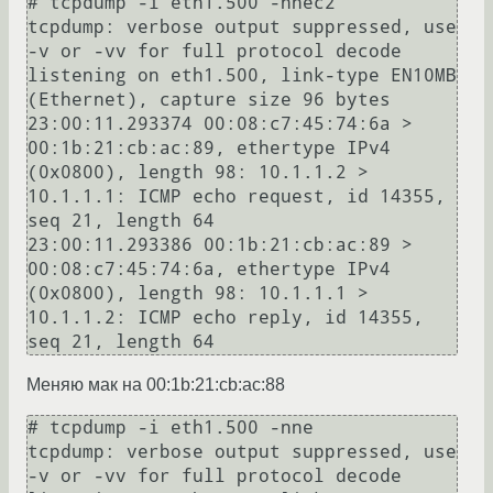
# tcpdump -i eth1.500 -nnec2

tcpdump: verbose output suppressed, use 
-v or -vv for full protocol decode

listening on eth1.500, link-type EN10MB 
(Ethernet), capture size 96 bytes

23:00:11.293374 00:08:c7:45:74:6a > 
00:1b:21:cb:ac:89, ethertype IPv4 
(0x0800), length 98: 10.1.1.2 > 
10.1.1.1: ICMP echo request, id 14355, 
seq 21, length 64

23:00:11.293386 00:1b:21:cb:ac:89 > 
00:08:c7:45:74:6a, ethertype IPv4 
(0x0800), length 98: 10.1.1.1 > 
10.1.1.2: ICMP echo reply, id 14355, 
Меняю мак на 00:1b:21:cb:ac:88
# tcpdump -i eth1.500 -nne

tcpdump: verbose output suppressed, use 
-v or -vv for full protocol decode
