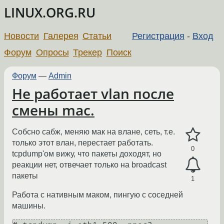
LINUX.ORG.RU
Новости
Галерея
Статьи
Регистрация
-
Вход
Форум
Опросы
Трекер
Поиск
Форум
—
Admin
Не работает vlan после
смены mac.
Собсно сабж, меняю мак на влане, сеть, т.е.
только этот влан, перестает работать.
0
tcpdump'ом вижу, что пакеты доходят, но
реакции нет, отвечает только на broadcast
пакеты
1
Работа с нативным маком, пингую с соседней
машины.