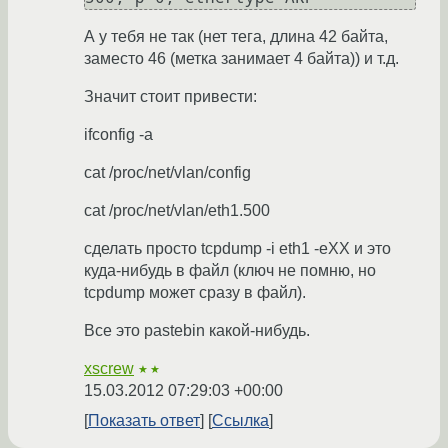
А у тебя не так (нет тега, длина 42 байта,
заместо 46 (метка занимает 4 байта)) и т.д.
Значит стоит привести:
ifconfig -a
cat /proc/net/vlan/config
cat /proc/net/vlan/eth1.500
сделать просто tcpdump -i eth1 -eXX и это
куда-нибудь в файл (ключ не помню, но
tcpdump может сразу в файл).
Все это pastebin какой-нибудь.
xscrew
★★
15.03.2012 07:29:03 +00:00
Показать ответ
Ссылка