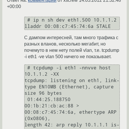
Ответ на:
комментарий
от xscrew
14.03.2012 21:32:48
+00:00
 # ip n sh dev eth1.500 10.1.1.2 
lladdr 00:08:c7:45:74:6a STALE 
С дампом интересней, там много трафика с
разных вланов, несколько мегабит, но
почемуто в нем нету полей vlan, т.е. tcpdump
-i eth1 -ve vlan 500 ничего не показывает.
 # tcpdump -i eth1 -nnvve host 
10.1.1.2 -XX 

tcpdump: listening on eth1, link-
type EN10MB (Ethernet), capture 
size 96 bytes

 01:44:25.188750 
00:1b:21:cb:ac:88 > 
00:08:c7:45:74:6a, ethertype ARP 
(0x0806),

length 42: arp reply 10.1.1.1 is-