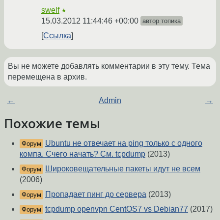
swelf
★
15.03.2012 11:44:46 +00:00
автор топика
Ссылка
Вы не можете добавлять комментарии в эту тему. Тема
перемещена в архив.
←
Admin
→
Похожие темы
Ubuntu не отвечает на ping только с одного
Форум
компа. Счего начать? См. tcpdump
(2013)
Широковещательные пакеты идут не всем
Форум
(2006)
Пропадает пинг до сервера
(2013)
Форум
tcpdump openvpn CentOS7 vs Debian77
(2017)
Форум