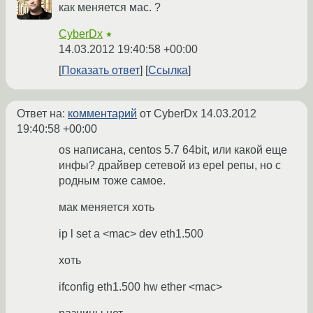
как меняется мас. ?
CyberDx
★
14.03.2012 19:40:58 +00:00
Показать ответ
Ссылка
Ответ на:
комментарий
от CyberDx
14.03.2012
19:40:58 +00:00
os написана, centos 5.7 64bit, или какой еще
инфы? драйвер сетевой из epel репы, но с
родным тоже самое.
мак меняется хоть
ip l set a <mac> dev eth1.500
хоть
ifconfig eth1.500 hw ether <mac>