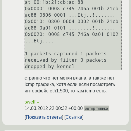
at 00:1b:21:cb:ac:88

0x0000: 0008 c745 746a 001b 21cb 
ac88 0806 0001 ...Etj..!....... 

0x0010: 0800 0604 0002 001b 21cb 
ac88 0a01 0101 ........!.......

0x0020: 0008 c745 746a 0a01 0102 
...Etj....

1 packets captured 1 packets 
received by filter 0 packets 
dropped by kernel 
странно что нет метки влана, а так же нет
icmp трафика, хотя если если посмотреть
интерфейс eth1.500, то там icmp есть.
swelf
★
14.03.2012 22:00:32 +00:00
автор топика
Показать ответы
Ссылка