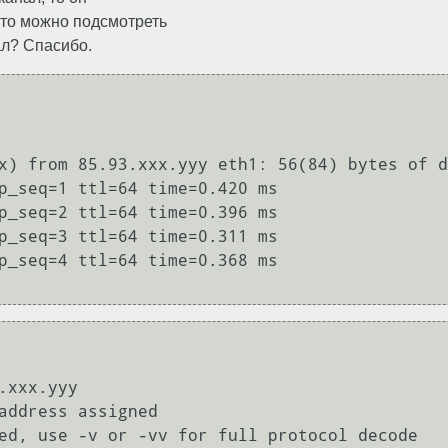
что можно подсмотреть
ал? Спасибо.
x) from 85.93.xxx.yyy eth1: 56(84) bytes of d
p_seq=1 ttl=64 time=0.420 ms

p_seq=2 ttl=64 time=0.396 ms

p_seq=3 ttl=64 time=0.311 ms

p_seq=4 ttl=64 time=0.368 ms

xxx.yyy

address assigned

ed, use -v or -vv for full protocol decode
