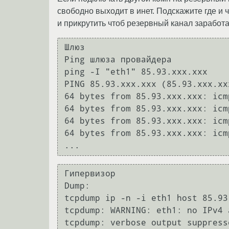
свободно выходит в инет. Подскажите где и 
и прикрутить чтоб резервный канал заработ
Шлюз

Ping шлюза провайдера

ping -I "eth1" 85.93.xxx.xxx

PING 85.93.xxx.xxx (85.93.xxx.xx
64 bytes from 85.93.xxx.xxx: icm
64 bytes from 85.93.xxx.xxx: icm
64 bytes from 85.93.xxx.xxx: icm
64 bytes from 85.93.xxx.xxx: icm
Гипервизор

Dump:

tcpdump ip -n -i eth1 host 85.93.
tcpdump: WARNING: eth1: no IPv4 
tcpdump: verbose output suppress