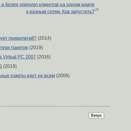
 и более openvpn клиентов на одном компе
→
к разным сетям. Как запустить?
бует привилегий?
(2014)
тери пакетов
(2019)
 Virtual PC 2007
(2016)
S
(2019)
ые пакеты идут не всем
(2006)
Вверх