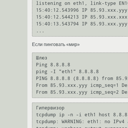
listening on eth1, link-type EN1
15:40:12.543996 IP 85.93.xxx.yyy
15:40:12.544213 IP 85.93.xxx.xxx
15:40:13.543794 IP 85.93.xxx.yyy
Если пинговать «мир»
Шлюз

Ping 8.8.8.8

ping -I "eth1" 8.8.8.8

PING 8.8.8.8 (8.8.8.8) from 85.9
From 85.93.xxx.yyy icmp_seq=1 De
Гипервизор

tcpdump ip -n -i eth1 host 8.8.8.
tcpdump: WARNING: eth1: no IPv4 