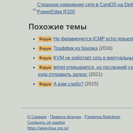
Странное поведение сети в CentOS на Del
←
PowerEdge R320
Похожие темы
Не формируются ICMP echo reques
Форум
Траффик из бриджа
(2016)
Форум
KVM не работает сеть в виртуальн
Форум
telnet открывается, но последний у
Форум
куда отправить запрос
(2021)
А вам слабо?
(2015)
Форум
О Сервере
-
Правила форума
-
Разметка Markdown
Сообщить об ошибке
https://www.linux.org.ru/