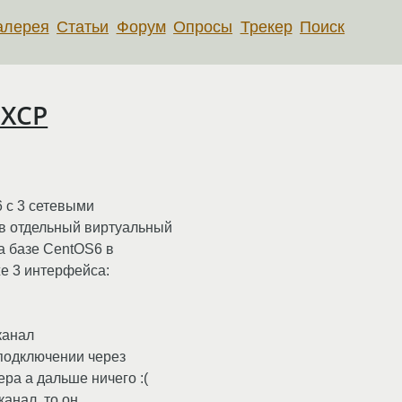
алерея
Статьи
Форум
Опросы
Трекер
Поиск
 XCP
6 с 3 сетевыми
в отдельный виртуальный
а базе CentOS6 в
же 3 интерфейса:
канал
 подключении через
ра а дальше ничего :(
анал, то он