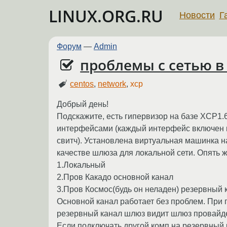
LINUX.ORG.RU
Новости
Г
Форум
—
Admin
проблемы с сетью в
centos
,
network
,
хср
Добрый день!
Подскажите, есть гипервизор на базе XCP1.
интерфейсами (каждый интерфейс включен 
свитч). Установлена виртуальная машинка н
качестве шлюза для локальной сети. Опять 
1.Локальный
2.Пров Какадо основной канал
3.Пров Космос(будь он неладен) резервный 
Основной канал работает без проблем. При
резервный канал шлюз видит шлюз провайде
Если подключать другой комп на резервный к