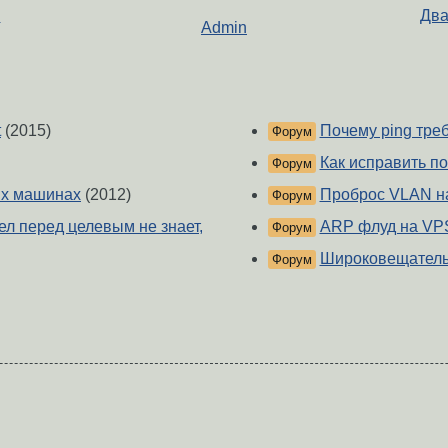
l
Два
Admin
t
(2015)
Почему ping тре
Форум
Как исправить по
Форум
ых машинах
(2012)
Проброс VLAN на
Форум
зел перед целевым не знает,
ARP флуд на VP
Форум
Широковещательн
Форум